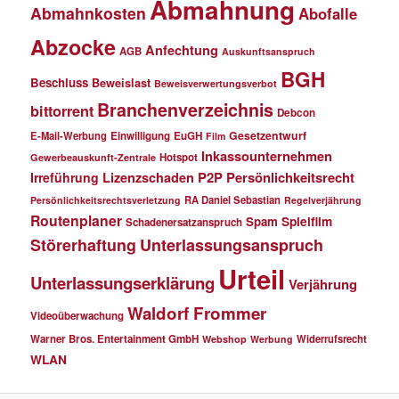
Abmahnung
Abmahnkosten
Abofalle
Abzocke
Anfechtung
AGB
Auskunftsanspruch
BGH
Beschluss
Beweislast
Beweisverwertungsverbot
Branchenverzeichnis
bittorrent
Debcon
Gesetzentwurf
E-Mail-Werbung
Einwilligung
EuGH
Film
Inkassounternehmen
Hotspot
Gewerbeauskunft-Zentrale
P2P
Persönlichkeitsrecht
Irreführung
Lizenzschaden
RA Daniel Sebastian
Persönlichkeitsrechtsverletzung
Regelverjährung
Routenplaner
Spielfilm
Spam
Schadenersatzanspruch
Störerhaftung
Unterlassungsanspruch
Urteil
Unterlassungserklärung
Verjährung
Waldorf Frommer
Videoüberwachung
Warner Bros. Entertainment GmbH
Widerrufsrecht
Webshop
Werbung
WLAN