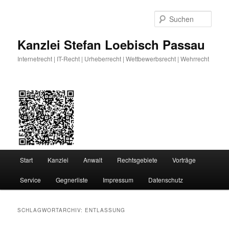
Zum
Zum
primären
sekundären
Such
Inhalt
Inhalt
springen
springen
Kanzlei Stefan Loebisch Passau
Internetrecht | IT-Recht | Urheberrecht | Wettbewerbsrecht | Wehrrecht
Hauptmenü
Start
Kanzlei
Anwalt
Rechtsgebiete
Vorträge
Service
Gegnerliste
Impressum
Datenschutz
SCHLAGWORTARCHIV:
ENTLASSUNG