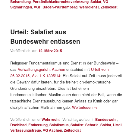
Behandlung
,
Persönlichkeitsrechtsverletzung
,
Soldat
,
VG
Sigmaringen
,
VGH Baden-Württemberg
,
Wehrdienst
,
Zeitsoldat
Urteil: Salafist aus
Bundeswehr entlassen
Veröffentlicht am
12. März 2015
Religiöser Fundamentalismus und Dienst in der Bundeswehr –
das
Verwaltungsgericht Aachen
entschied mit
Urteil vom
26.02.2015, Az. 1 K 1395/14
: Ein Soldat auf Zeit muss jederzeit
die Gewähr dafür bieten, für die freiheitlich-demokratische
Grundordnung einzutreten. Dies ist bei einem
fundamentalistischen Muslim auch dann nicht der Fall, wenn die
tatsächliche Dienstausübung keinen Anlass zu Kritik oder gar
disziplinarischen Maßnahmen gab.
Weiterlesen
→
Veröffentlicht unter
Wehrrecht
|
Verschlagwortet mit
Bundeswehr
,
Dschihad
,
Entlassung
,
Salafismus
,
Salafist
,
Scharia
,
Soldat
,
Urteil
,
Verfassungstreue
,
VG Aachen
,
Zeitsoldat