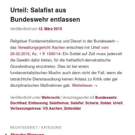
Urteil: Salafist aus
Bundeswehr entlassen
Veröffentlicht am
12. März 2015
Religiöser Fundamentalismus und Dienst in der Bundeswehr –
das
Verwaltungsgericht Aachen
entschied mit
Urteil vom
26.02.2015, Az. 1 K 1395/14
: Ein Soldat auf Zeit muss jederzeit
die Gewähr dafür bieten, für die freiheitlich-demokratische
Grundordnung einzutreten. Dies ist bei einem
fundamentalistischen Muslim auch dann nicht der Fall, wenn die
tatsächliche Dienstausübung keinen Anlass zu Kritik oder gar
disziplinarischen Maßnahmen gab.
Weiterlesen
→
Veröffentlicht unter
Wehrrecht
|
Verschlagwortet mit
Bundeswehr
,
Dschihad
,
Entlassung
,
Salafismus
,
Salafist
,
Scharia
,
Soldat
,
Urteil
,
Verfassungstreue
,
VG Aachen
,
Zeitsoldat
RECHTSGEBIET / KATEGORIE
Abmahn-Warnung