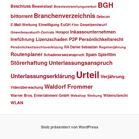
BGH
Beschluss
Beweislast
Beweisverwertungsverbot
Branchenverzeichnis
bittorrent
Debcon
Gesetzentwurf
E-Mail-Werbung
Einwilligung
EuGH
Film
Inkassounternehmen
Hotspot
Gewerbeauskunft-Zentrale
P2P
Persönlichkeitsrecht
Irreführung
Lizenzschaden
RA Daniel Sebastian
Persönlichkeitsrechtsverletzung
Regelverjährung
Routenplaner
Spielfilm
Spam
Schadenersatzanspruch
Störerhaftung
Unterlassungsanspruch
Urteil
Unterlassungserklärung
Verjährung
Waldorf Frommer
Videoüberwachung
Warner Bros. Entertainment GmbH
Widerrufsrecht
Webshop
Werbung
WLAN
Stolz präsentiert von WordPress