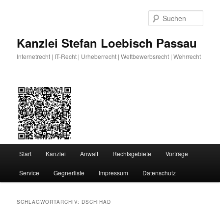
Zum
Zum
primären
sekundären
Such
Inhalt
Inhalt
springen
springen
Kanzlei Stefan Loebisch Passau
Internetrecht | IT-Recht | Urheberrecht | Wettbewerbsrecht | Wehrrecht
Hauptmenü
Start
Kanzlei
Anwalt
Rechtsgebiete
Vorträge
Service
Gegnerliste
Impressum
Datenschutz
SCHLAGWORTARCHIV:
DSCHIHAD