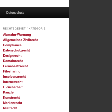
Datenschutz
RECHTSGEBIET / KATEGORIE
Abmahn-Warnung
Allgemeines Zivilrecht
Compliance
Datenschutzrecht
Designrecht
Domainrecht
Fernabsatzrecht
Filesharing
Insolvenzrecht
Internetrecht
IT-Sicherheit
Kanzlei
Kunstrecht
Markenrecht
Mietrecht