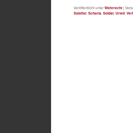
Veröffentlicht unter
Wehrrecht
|
Vers
Salafist
,
Scharia
,
Soldat
,
Urteil
,
Ver