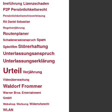
Irreführung
Lizenzschaden
P2P
Persönlichkeitsrecht
Persönlichkeitsrechtsverletzung
RA Daniel Sebastian
Regelverjährung
Routenplaner
Spam
Schadenersatzanspruch
Störerhaftung
Spielfilm
Unterlassungsanspruch
Unterlassungserklärung
Urteil
Verjährung
Videoüberwachung
Waldorf Frommer
Warner Bros. Entertainment
GmbH
Widerrufsrecht
Webshop
Werbung
WLAN