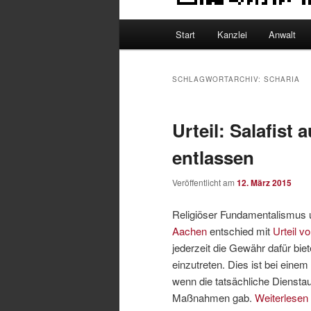
Hauptmenü
Start
Kanzlei
Anwalt
SCHLAGWORTARCHIV:
SCHARIA
Urteil: Salafist
entlassen
Veröffentlicht am
12. März 2015
Religiöser Fundamentalismus 
Aachen
entschied mit
Urteil v
jederzeit die Gewähr dafür bie
einzutreten. Dies ist bei eine
wenn die tatsächliche Dienstau
Maßnahmen gab.
Weiterlesen