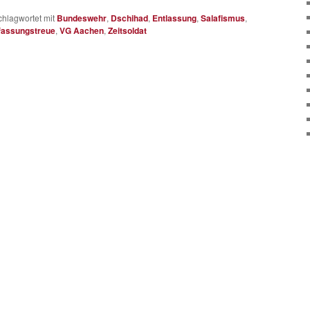
chlagwortet mit
Bundeswehr
,
Dschihad
,
Entlassung
,
Salafismus
,
fassungstreue
,
VG Aachen
,
Zeitsoldat