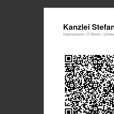
Zum
Zum
primären
sekundären
Inhalt
Inhalt
Kanzlei Stefa
springen
springen
Internetrecht | IT-Recht | Urhe