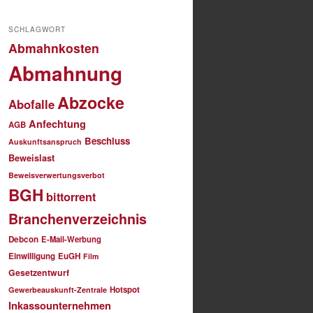
SCHLAGWORT
Abmahnkosten
Abmahnung
Abzocke
Abofalle
Anfechtung
AGB
Beschluss
Auskunftsanspruch
Beweislast
Beweisverwertungsverbot
BGH
bittorrent
Branchenverzeichnis
Debcon
E-Mail-Werbung
Einwilligung
EuGH
Film
Gesetzentwurf
Hotspot
Gewerbeauskunft-Zentrale
Inkassounternehmen