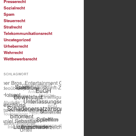
Presserecht
Sozialrecht
Spam
Steuerrecht
Strafrecht
Telekommunikationsrecht
Uncategorized
Urheberrecht
Wehrrecht
Wettbewerbsrecht
SCHLAGWORT