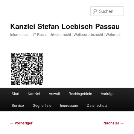
Zum
primären
Such
Inhalt
springen
Kanzlei Stefan Loebisch Passau
Internetrecht | IT-Recht | Urheberrecht | Wettbewerbsrecht | Wehrrecht
Hauptmenü
Start
Kanzlei
Anwalt
Rechtsgebiete
Vorträge
Service
Gegnerliste
Impressum
Datenschutz
Beitragsnavigation
←
Vorheriger
Nächster
→