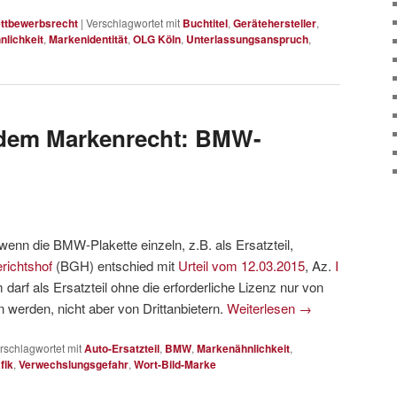
ttbewerbsrecht
|
Verschlagwortet mit
Buchtitel
,
Gerätehersteller
,
lichkeit
,
Markenidentität
,
OLG Köln
,
Unterlassungsanspruch
,
 dem Markenrecht: BMW-
wenn die BMW-Plakette einzeln, z.B. als Ersatzteil,
richtshof
(BGH) entschied mit
Urteil vom 12.03.2015
, Az.
I
rf als Ersatzteil ohne die erforderliche Lizenz nur von
 werden, nicht aber von Drittanbietern.
Weiterlesen
→
rschlagwortet mit
Auto-Ersatzteil
,
BMW
,
Markenähnlichkeit
,
fik
,
Verwechslungsgefahr
,
Wort-Bild-Marke