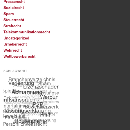
Presserecht
Sozialrecht
Spam
Steuerrecht
Strafrecht
Telekommunikationsrecht
Uncategorized
Urheberrecht
Wehrrecht
Wettbewerbsrecht
SCHLAGWORT