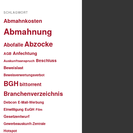
SCHLAGWORT
Abmahnkosten
Abmahnung
Abzocke
Abofalle
Anfechtung
AGB
Beschluss
Auskunftsanspruch
Beweislast
Beweisverwertungsverbot
BGH
bittorrent
Branchenverzeichnis
Debcon
E-Mail-Werbung
Einwilligung
EuGH
Film
Gesetzentwurf
Gewerbeauskunft-Zentrale
Hotspot