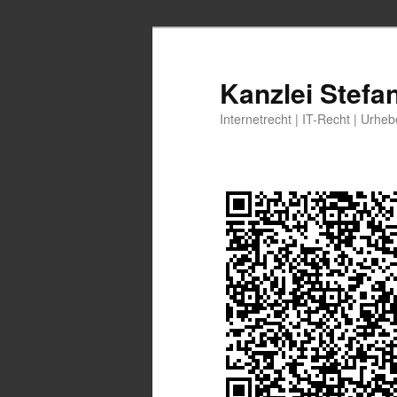
Zum
Zum
primären
sekundären
Inhalt
Inhalt
Kanzlei Stefa
springen
springen
Internetrecht | IT-Recht | Urhe