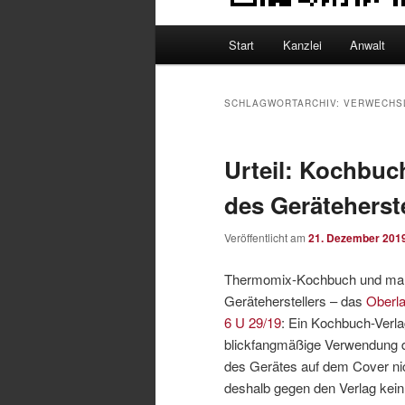
Hauptmenü
Start
Kanzlei
Anwalt
SCHLAGWORTARCHIV:
VERWECHS
Urteil: Kochbuc
des Geräteherste
Veröffentlicht am
21. Dezember 201
Thermomix-Kochbuch und mark
Geräteherstellers – das
Oberla
6 U 29/19
: Ein Kochbuch-Verla
blickfangmäßige Verwendung de
des Gerätes auf dem Cover nic
deshalb gegen den Verlag kei