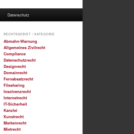
Datenschutz
RECHTSGEBIET / KATEGORIE
Abmahn-Warnung
Allgemeines Zivilrecht
Compliance
Datenschutzrecht
Designrecht
Domainrecht
Fernabsatzrecht
Filesharing
Insolvenzrecht
Internetrecht
IT-Sicherheit
Kanzlei
Kunstrecht
Markenrecht
Mietrecht