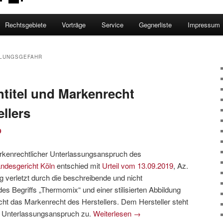
Rechtsgebiete
Vorträge
Service
Gegnerliste
Impressum
LUNGSGEFAHR
htitel und Markenrecht
llers
9
enrechtlicher Unterlassungsanspruch des
ndesgericht Köln
entschied mit
Urteil vom 13.09.2019
, Az.
g verletzt durch die beschreibende und nicht
s Begriffs „Thermomix“ und einer stilisierten Abbildung
ht das Markenrecht des Herstellers. Dem Hersteller steht
n Unterlassungsanspruch zu.
Weiterlesen
→