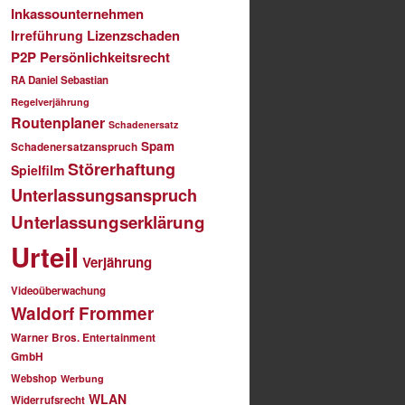
Inkassounternehmen
Lizenzschaden
Irreführung
P2P
Persönlichkeitsrecht
RA Daniel Sebastian
Regelverjährung
Routenplaner
Schadenersatz
Spam
Schadenersatzanspruch
Störerhaftung
Spielfilm
Unterlassungsanspruch
Unterlassungserklärung
Urteil
Verjährung
Videoüberwachung
Waldorf Frommer
Warner Bros. Entertainment
GmbH
Webshop
Werbung
WLAN
Widerrufsrecht