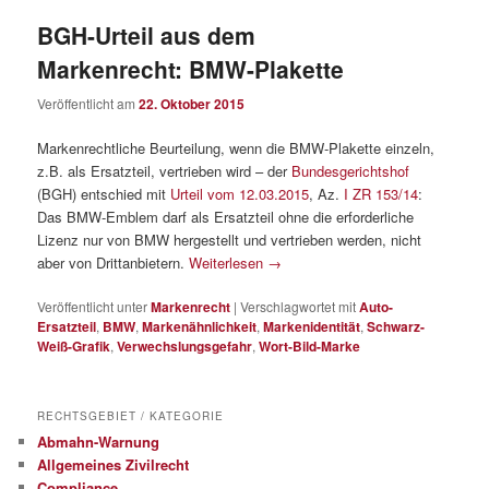
BGH-Urteil aus dem
Markenrecht: BMW-Plakette
Veröffentlicht am
22. Oktober 2015
Markenrechtliche Beurteilung, wenn die BMW-Plakette einzeln,
z.B. als Ersatzteil, vertrieben wird – der
Bundesgerichtshof
(BGH) entschied mit
Urteil vom 12.03.2015
, Az.
I ZR 153/14
:
Das BMW-Emblem darf als Ersatzteil ohne die erforderliche
Lizenz nur von BMW hergestellt und vertrieben werden, nicht
aber von Drittanbietern.
Weiterlesen
→
Veröffentlicht unter
Markenrecht
|
Verschlagwortet mit
Auto-
Ersatzteil
,
BMW
,
Markenähnlichkeit
,
Markenidentität
,
Schwarz-
Weiß-Grafik
,
Verwechslungsgefahr
,
Wort-Bild-Marke
RECHTSGEBIET / KATEGORIE
Abmahn-Warnung
Allgemeines Zivilrecht
Compliance