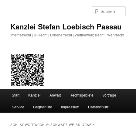
Zum
Zum
primären
sekundären
Such
Inhalt
Inhalt
springen
springen
Kanzlei Stefan Loebisch Passau
Internetrecht | IT-Recht | Urheberrecht | Wettbewerbsrecht | Wehrrecht
Hauptmenü
Start
Kanzlei
Anwalt
Rechtsgebiete
Vorträge
Service
Gegnerliste
Impressum
Datenschutz
SCHLAGWORTARCHIV:
SCHWARZ-WEISS-GRAFIK