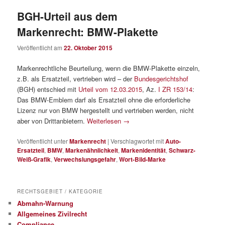
BGH-Urteil aus dem
Markenrecht: BMW-Plakette
Veröffentlicht am
22. Oktober 2015
Markenrechtliche Beurteilung, wenn die BMW-Plakette einzeln,
z.B. als Ersatzteil, vertrieben wird – der
Bundesgerichtshof
(BGH) entschied mit
Urteil vom 12.03.2015
, Az.
I ZR 153/14
:
Das BMW-Emblem darf als Ersatzteil ohne die erforderliche
Lizenz nur von BMW hergestellt und vertrieben werden, nicht
aber von Drittanbietern.
Weiterlesen
→
Veröffentlicht unter
Markenrecht
|
Verschlagwortet mit
Auto-
Ersatzteil
,
BMW
,
Markenähnlichkeit
,
Markenidentität
,
Schwarz-
Weiß-Grafik
,
Verwechslungsgefahr
,
Wort-Bild-Marke
RECHTSGEBIET / KATEGORIE
Abmahn-Warnung
Allgemeines Zivilrecht
Compliance