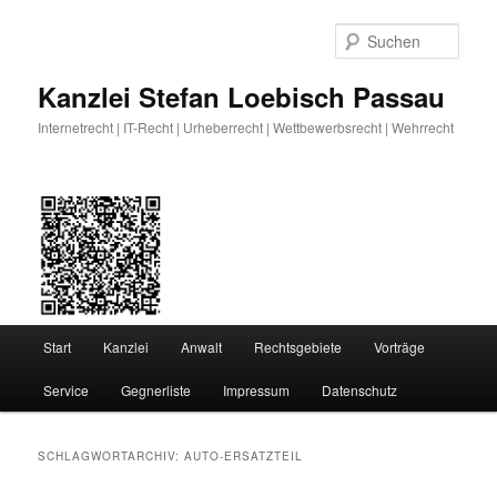
Zum
Zum
primären
sekundären
Such
Inhalt
Inhalt
springen
springen
Kanzlei Stefan Loebisch Passau
Internetrecht | IT-Recht | Urheberrecht | Wettbewerbsrecht | Wehrrecht
Hauptmenü
Start
Kanzlei
Anwalt
Rechtsgebiete
Vorträge
Service
Gegnerliste
Impressum
Datenschutz
SCHLAGWORTARCHIV:
AUTO-ERSATZTEIL