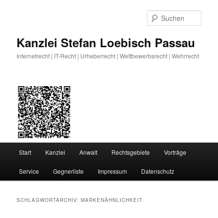
Zum
Zum
primären
sekundären
Such
Inhalt
Inhalt
springen
springen
Kanzlei Stefan Loebisch Passau
Internetrecht | IT-Recht | Urheberrecht | Wettbewerbsrecht | Wehrrecht
Hauptmenü
Start
Kanzlei
Anwalt
Rechtsgebiete
Vorträge
Service
Gegnerliste
Impressum
Datenschutz
SCHLAGWORTARCHIV:
MARKENÄHNLICHKEIT