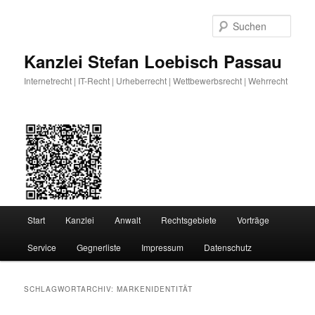
Zum
Zum
primären
sekundären
Such
Inhalt
Inhalt
springen
springen
Kanzlei Stefan Loebisch Passau
Internetrecht | IT-Recht | Urheberrecht | Wettbewerbsrecht | Wehrrecht
Hauptmenü
Start
Kanzlei
Anwalt
Rechtsgebiete
Vorträge
Service
Gegnerliste
Impressum
Datenschutz
SCHLAGWORTARCHIV:
MARKENIDENTITÄT