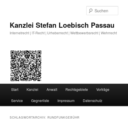
Zum
Zum
primären
sekundären
Such
Inhalt
Inhalt
springen
springen
Kanzlei Stefan Loebisch Passau
Internetrecht | IT-Recht | Urheberrecht | Wettbewerbsrecht | Wehrrecht
Hauptmenü
Start
Kanzlei
Anwalt
Rechtsgebiete
Vorträge
Service
Gegnerliste
Impressum
Datenschutz
SCHLAGWORTARCHIV:
RUNDFUNKGEBÜHR