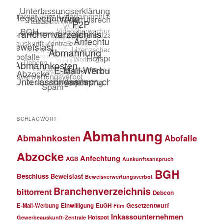
SCHLAGWORT
Abmahnung
Abmahnkosten
Abofalle
Abzocke
Anfechtung
AGB
Auskunftsanspruch
BGH
Beschluss
Beweislast
Beweisverwertungsverbot
Branchenverzeichnis
bittorrent
Debcon
Gesetzentwurf
E-Mail-Werbung
Einwilligung
EuGH
Film
Inkassounternehmen
Hotspot
Gewerbeauskunft-Zentrale