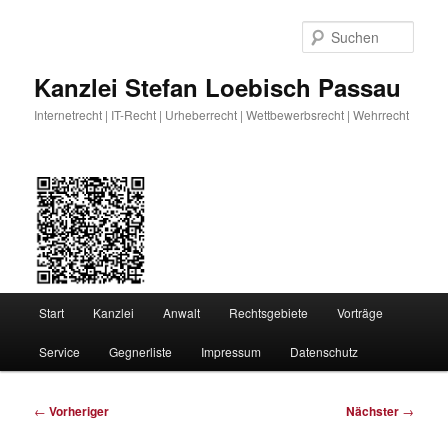
Zum
primären
Such
Inhalt
springen
Kanzlei Stefan Loebisch Passau
Internetrecht | IT-Recht | Urheberrecht | Wettbewerbsrecht | Wehrrecht
Hauptmenü
Start
Kanzlei
Anwalt
Rechtsgebiete
Vorträge
Service
Gegnerliste
Impressum
Datenschutz
Beitragsnavigation
←
Vorheriger
Nächster
→