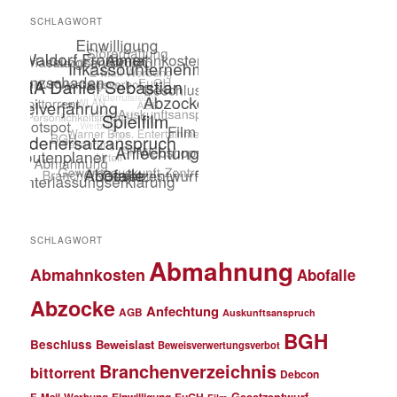
SCHLAGWORT
SCHLAGWORT
Abmahnung
Abmahnkosten
Abofalle
Abzocke
Anfechtung
AGB
Auskunftsanspruch
BGH
Beschluss
Beweislast
Beweisverwertungsverbot
Branchenverzeichnis
bittorrent
Debcon
Einwilligung
EuGH
Gesetzentwurf