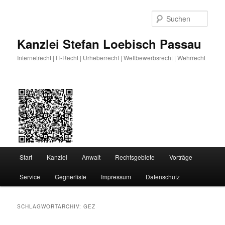
Zum
Zum
primären
sekundären
Such
Inhalt
Inhalt
springen
springen
Kanzlei Stefan Loebisch Passau
Internetrecht | IT-Recht | Urheberrecht | Wettbewerbsrecht | Wehrrecht
Hauptmenü
Start
Kanzlei
Anwalt
Rechtsgebiete
Vorträge
Service
Gegnerliste
Impressum
Datenschutz
SCHLAGWORTARCHIV:
GEZ