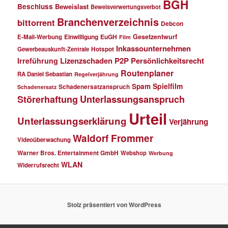
BGH
Beschluss
Beweislast
Beweisverwertungsverbot
Branchenverzeichnis
bittorrent
Debcon
Einwilligung
EuGH
Gesetzentwurf
E-Mail-Werbung
Film
Inkassounternehmen
Gewerbeauskunft-Zentrale
Hotspot
Lizenzschaden
P2P
Persönlichkeitsrecht
Irreführung
Routenplaner
RA Daniel Sebastian
Regelverjährung
Spielfilm
Spam
Schadenersatzanspruch
Schadenersatz
Störerhaftung
Unterlassungsanspruch
Urteil
Unterlassungserklärung
Verjährung
Waldorf Frommer
Videoüberwachung
Warner Bros. Entertainment GmbH
Webshop
Werbung
WLAN
Widerrufsrecht
Stolz präsentiert von WordPress