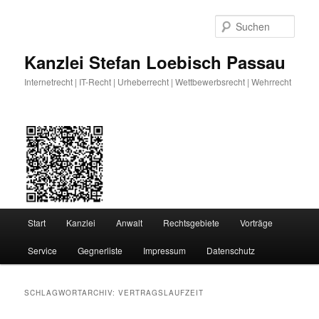
Zum
Zum
primären
sekundären
Such
Inhalt
Inhalt
springen
springen
Kanzlei Stefan Loebisch Passau
Internetrecht | IT-Recht | Urheberrecht | Wettbewerbsrecht | Wehrrecht
Hauptmenü
Start
Kanzlei
Anwalt
Rechtsgebiete
Vorträge
Service
Gegnerliste
Impressum
Datenschutz
SCHLAGWORTARCHIV:
VERTRAGSLAUFZEIT