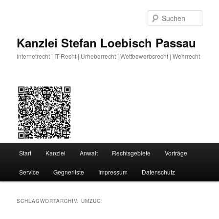
Zum
Zum
primären
sekundären
Such
Inhalt
Inhalt
springen
springen
Kanzlei Stefan Loebisch Passau
Internetrecht | IT-Recht | Urheberrecht | Wettbewerbsrecht | Wehrrecht
Hauptmenü
Start
Kanzlei
Anwalt
Rechtsgebiete
Vorträge
Service
Gegnerliste
Impressum
Datenschutz
SCHLAGWORTARCHIV:
UMZUG