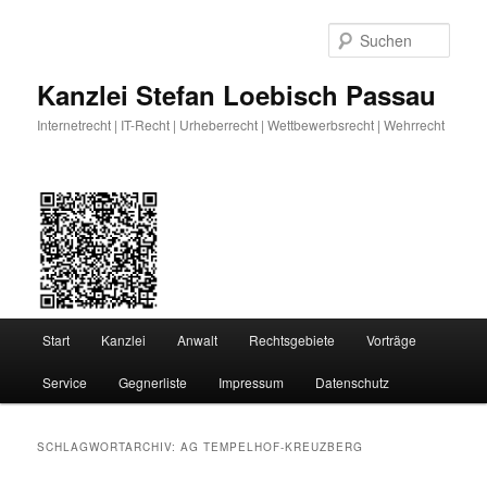
Zum
Zum
primären
sekundären
Such
Inhalt
Inhalt
springen
springen
Kanzlei Stefan Loebisch Passau
Internetrecht | IT-Recht | Urheberrecht | Wettbewerbsrecht | Wehrrecht
Hauptmenü
Start
Kanzlei
Anwalt
Rechtsgebiete
Vorträge
Service
Gegnerliste
Impressum
Datenschutz
SCHLAGWORTARCHIV:
AG TEMPELHOF-KREUZBERG