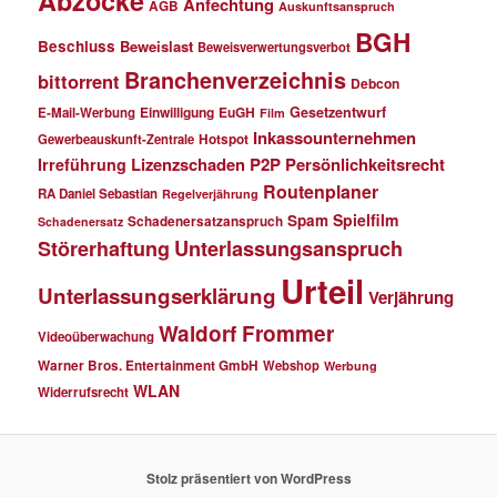
Abzocke
Anfechtung
AGB
Auskunftsanspruch
BGH
Beschluss
Beweislast
Beweisverwertungsverbot
Branchenverzeichnis
bittorrent
Debcon
Einwilligung
EuGH
Gesetzentwurf
E-Mail-Werbung
Film
Inkassounternehmen
Gewerbeauskunft-Zentrale
Hotspot
Lizenzschaden
P2P
Persönlichkeitsrecht
Irreführung
Routenplaner
RA Daniel Sebastian
Regelverjährung
Spielfilm
Spam
Schadenersatzanspruch
Schadenersatz
Störerhaftung
Unterlassungsanspruch
Urteil
Unterlassungserklärung
Verjährung
Waldorf Frommer
Videoüberwachung
Warner Bros. Entertainment GmbH
Webshop
Werbung
WLAN
Widerrufsrecht
Stolz präsentiert von WordPress