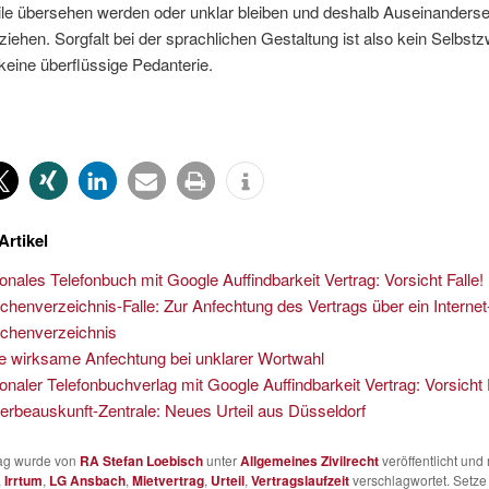
ile übersehen werden oder unklar bleiben und deshalb Auseinanders
ziehen. Sorgfalt bei der sprachlichen Gestaltung ist also kein Selbs
 keine überflüssige Pedanterie.
Artikel
onales Telefonbuch mit Google Auffindbarkeit Vertrag: Vorsicht Falle!
chenverzeichnis-Falle: Zur Anfechtung des Vertrags über ein Internet
chenverzeichnis
e wirksame Anfechtung bei unklarer Wortwahl
onaler Telefonbuchverlag mit Google Auffindbarkeit Vertrag: Vorsicht 
rbeauskunft-Zentrale: Neues Urteil aus Düsseldorf
rag wurde von
RA Stefan Loebisch
unter
Allgemeines Zivilrecht
veröffentlicht und 
,
Irrtum
,
LG Ansbach
,
Mietvertrag
,
Urteil
,
Vertragslaufzeit
verschlagwortet. Setze