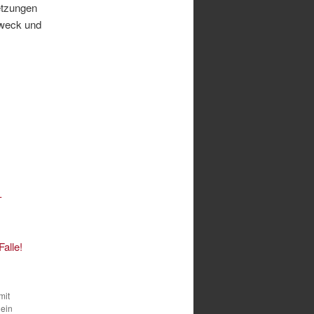
etzungen
tzweck und
-
Falle!
mit
 ein