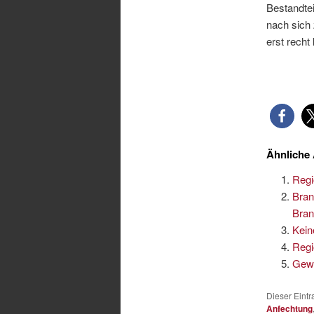
Bestandte
nach sich 
erst recht
Ähnliche 
Regi
Bran
Bran
Kein
Regi
Gewe
Dieser Eint
Anfechtung