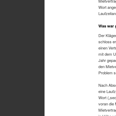
Mietvertra
Wort ange
Laufzeita
Was war 
Der Kläger
schloss er
einen Ver
mit dem Un
Jahr gepa
den Mietve
Problem s
Nach Absch
eine Laufz
Wort („sec
voran die 
Mietvertra