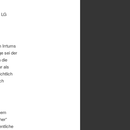
s LG
 Irrtums
e sei der
 die
r als
chtlich
ch
inem
her“
ntliche