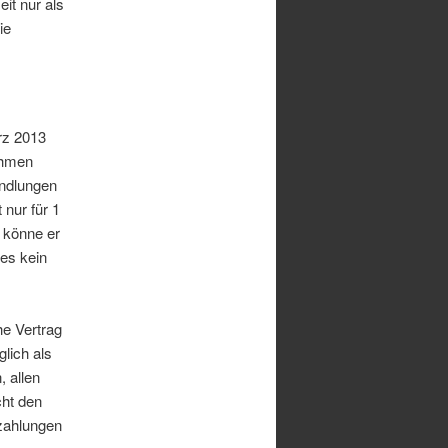
it nur als
ie
rz 2013
ehmen
andlungen
nur für 1
 könne er
ies kein
he Vertrag
glich als
, allen
cht den
tzahlungen