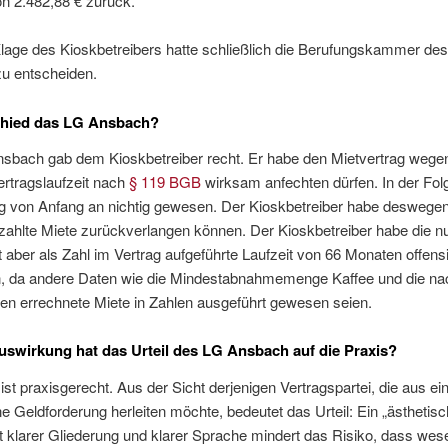
n 2.482,88 € zurück.
Klage des Kioskbetreibers hatte schließlich die Berufungskammer de
u entscheiden.
chied das LG Ansbach?
sbach gab dem Kioskbetreiber recht. Er habe den Mietvertrag wegen
ertragslaufzeit nach
§ 119 BGB
wirksam anfechten dürfen. In der Folg
ag von Anfang an nichtig gewesen. Der Kioskbetreiber habe deswegen
zahlte Miete zurückverlangen können. Der Kioskbetreiber habe die nu
t aber als Zahl im Vertrag aufgeführte Laufzeit von 66 Monaten offensi
, da andere Daten wie die Mindestabnahmemenge Kaffee und die na
en errechnete Miete in Zahlen ausgeführt gewesen seien.
swirkung hat das Urteil des LG Ansbach auf die Praxis?
 ist praxisgerecht. Aus der Sicht derjenigen Vertragspartei, die aus e
ne Geldforderung herleiten möchte, bedeutet das Urteil: Ein „ästhetisc
t klarer Gliederung und klarer Sprache mindert das Risiko, dass wese