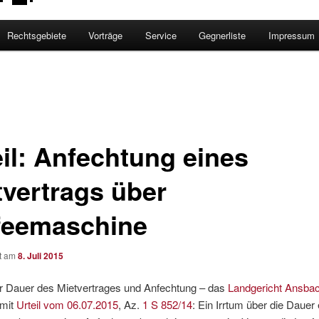
Rechtsgebiete
Vorträge
Service
Gegnerliste
Impressum
eil: Anfechtung eines
tvertrags über
feemaschine
ht am
8. Juli 2015
er Dauer des Mietvertrages und Anfechtung – das
Landgericht Ansba
 mit
Urteil vom 06.07.2015
, Az.
1 S 852/14
: Ein Irrtum über die Dauer