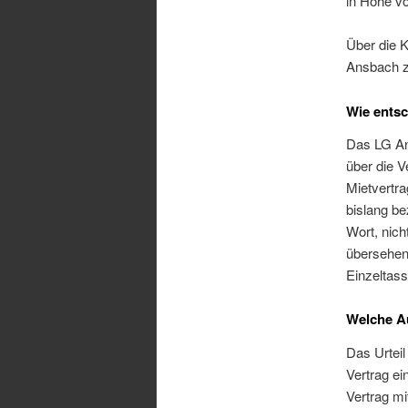
in Höhe vo
Über die 
Ansbach z
Wie ents
Das LG An
über die V
Mietvertr
bislang be
Wort, nich
übersehen
Einzeltass
Welche Au
Das Urteil
Vertrag ei
Vertrag mi