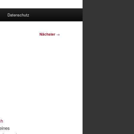
Datenschutz
Nächster
→
ch
 eines