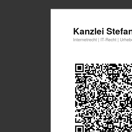
Zum
primären
Inhalt
Kanzlei Stefa
springen
Internetrecht | IT-Recht | Urhe