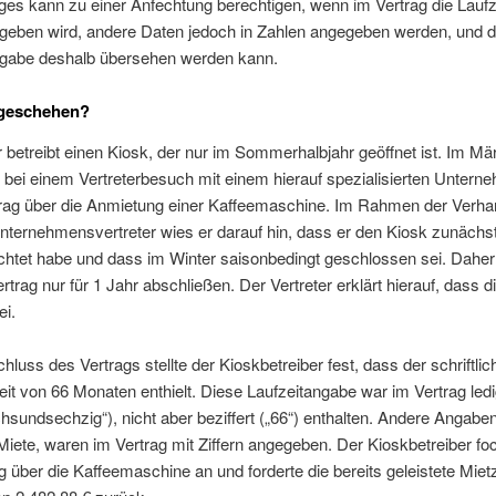
ges kann zu einer Anfechtung berechtigen, wenn im Vertrag die Laufze
geben wird, andere Daten jedoch in Zahlen angegeben werden, und d
ngabe deshalb übersehen werden kann.
geschehen?
 betreibt einen Kiosk, der nur im Sommerhalbjahr geöffnet ist. Im Mä
 bei einem Vertreterbesuch mit einem hierauf spezialisierten Untern
trag über die Anmietung einer Kaffeemaschine. Im Rahmen der Verh
ternehmensvertreter wies er darauf hin, dass er den Kiosk zunächst 
chtet habe und dass im Winter saisonbedingt geschlossen sei. Daher
rtrag nur für 1 Jahr abschließen. Der Vertreter erklärt hierauf, dass d
ei.
luss des Vertrags stellte der Kioskbetreiber fest, dass der schriftlic
eit von 66 Monaten enthielt. Diese Laufzeitangabe war im Vertrag ledi
hsundsechzig“), nicht aber beziffert („66“) enthalten. Andere Angaben
Miete, waren im Vertrag mit Ziffern angegeben. Der Kioskbetreiber fo
g über die Kaffeemaschine an und forderte die bereits geleistete Mie