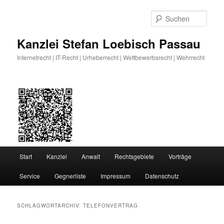
Zum
Zum
primären
sekundären
Such
Inhalt
Inhalt
springen
springen
Kanzlei Stefan Loebisch Passau
Internetrecht | IT-Recht | Urheberrecht | Wettbewerbsrecht | Wehrrecht
Hauptmenü
Start
Kanzlei
Anwalt
Rechtsgebiete
Vorträge
Service
Gegnerliste
Impressum
Datenschutz
SCHLAGWORTARCHIV:
TELEFONVERTRAG