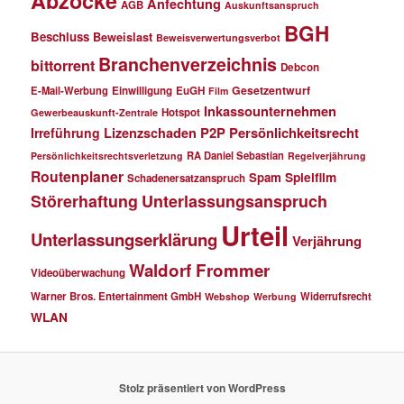
Abzocke
Anfechtung
AGB
Auskunftsanspruch
BGH
Beschluss
Beweislast
Beweisverwertungsverbot
Branchenverzeichnis
bittorrent
Debcon
Gesetzentwurf
E-Mail-Werbung
Einwilligung
EuGH
Film
Inkassounternehmen
Hotspot
Gewerbeauskunft-Zentrale
P2P
Persönlichkeitsrecht
Irreführung
Lizenzschaden
RA Daniel Sebastian
Persönlichkeitsrechtsverletzung
Regelverjährung
Routenplaner
Spielfilm
Spam
Schadenersatzanspruch
Störerhaftung
Unterlassungsanspruch
Urteil
Unterlassungserklärung
Verjährung
Waldorf Frommer
Videoüberwachung
Warner Bros. Entertainment GmbH
Widerrufsrecht
Webshop
Werbung
WLAN
Stolz präsentiert von WordPress