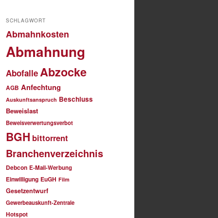
SCHLAGWORT
Abmahnkosten
Abmahnung
Abzocke
Abofalle
Anfechtung
AGB
Beschluss
Auskunftsanspruch
Beweislast
Beweisverwertungsverbot
BGH
bittorrent
Branchenverzeichnis
Debcon
E-Mail-Werbung
Einwilligung
EuGH
Film
Gesetzentwurf
Gewerbeauskunft-Zentrale
Hotspot