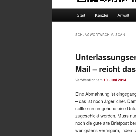
Hauptmenü
Start
Kanzlei
Anwalt
SCHLAGWORTARCHIV:
SCAN
Unterlassungser
Mail – reicht da
Veröffentlicht am
10. Juni 2014
Eine Abmahnung ist eingegange
– das ist noch ärgerlicher. Da
sollte nun umgehend eine Unte
zugeschickt werden. Muss nun
noch die gute alte Briefpost b
wenigstens verringern, indem 