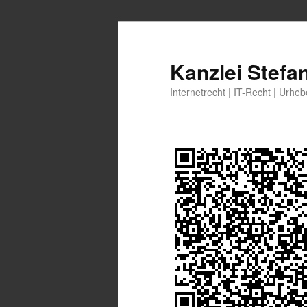
Zum
Zum
primären
sekundären
Inhalt
Inhalt
Kanzlei Stefa
springen
springen
Internetrecht | IT-Recht | Urhe