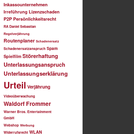
Inkassounternehmen
Lizenzschaden
Irreführung
P2P
Persönlichkeitsrecht
RA Daniel Sebastian
Regelverjährung
Routenplaner
Schadenersatz
Spam
Schadenersatzanspruch
Störerhaftung
Spielfilm
Unterlassungsanspruch
Unterlassungserklärung
Urteil
Verjährung
Videoüberwachung
Waldorf Frommer
Warner Bros. Entertainment
GmbH
Webshop
Werbung
WLAN
Widerrufsrecht