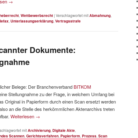
esen
→
heberrecht
,
Wettbewerbsrecht
|
Verschlagwortet mit
Abmahnung
,
lefax
,
Unterlassungserklärung
,
Vertragsstrafe
scannter Dokumente:
ngnahme
rlicher Belege: Der Branchenverband
BITKOM
 eine Stellungnahme zu der Frage, in welchem Umfang bei
as Original in Papierform durch einen Scan ersetzt werden
g also an die Stelle des herkömmlichen Aktenarchivs treten
fbar.
Weiterlesen
→
schlagwortet mit
Archivierung
,
Digitale Akte
,
endes Scannen
,
Gerichtsverfahren
,
Papierform
,
Prozess
,
Scan