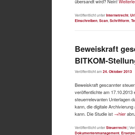
übersandt wird? Nein!
Weiterl
Veröffentlicht unter
Internetrecht
,
Ur
Einschreiben
,
Scan
,
Schriftform
,
Te
Beweiskraft ge
BITKOM-Stellu
Veröffentlicht am
24. Oktober 2013
Beweiskraft gescannter steue
veröffentlichte am 17.10.2013
steuerrelevanten Unterlagen d
kann, die digitale Archivierun
kann. Die Studie ist
→hier
abru
Veröffentlicht unter
Steuerrecht
|
Ver
Dokumentenmanagement
,
Ersetz