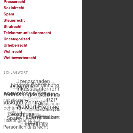
Presserecht
Sozialrecht
Spam
Steuerrecht
Strafrecht
Telekommunikationsrecht
Uncategorized
Urheberrecht
Wehrrecht
Wettbewerbsrecht
SCHLAGWORT