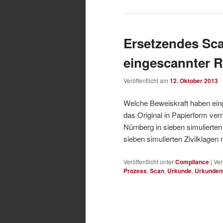
Ersetzendes Sca
eingescannter 
Veröffentlicht am
12. Oktober 2013
Welche Beweiskraft haben ei
das Original in Papierform ver
Nürnberg in sieben simuliert
sieben simulierten Zivilklage
Veröffentlicht unter
Compliance
|
Ver
Prozess
,
Scan
,
Urkunde
,
Urkunden