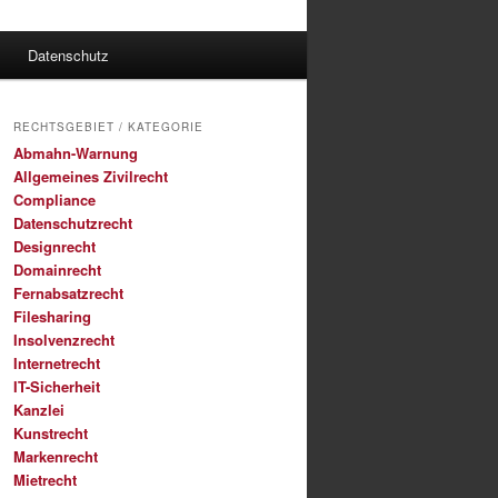
Datenschutz
RECHTSGEBIET / KATEGORIE
Abmahn-Warnung
Allgemeines Zivilrecht
Compliance
Datenschutzrecht
Designrecht
Domainrecht
Fernabsatzrecht
Filesharing
Insolvenzrecht
Internetrecht
IT-Sicherheit
Kanzlei
Kunstrecht
Markenrecht
Mietrecht