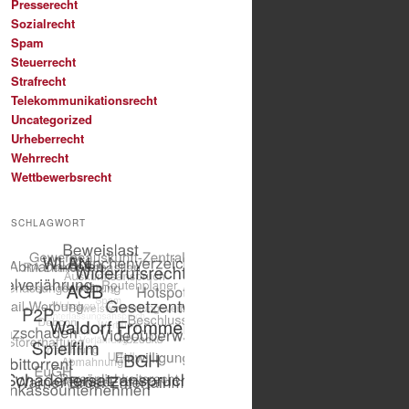
Presserecht
Sozialrecht
Spam
Steuerrecht
Strafrecht
Telekommunikationsrecht
Uncategorized
Urheberrecht
Wehrrecht
Wettbewerbsrecht
SCHLAGWORT