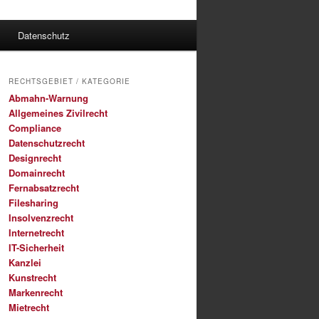
Datenschutz
RECHTSGEBIET / KATEGORIE
Abmahn-Warnung
Allgemeines Zivilrecht
Compliance
Datenschutzrecht
Designrecht
Domainrecht
Fernabsatzrecht
Filesharing
Insolvenzrecht
Internetrecht
IT-Sicherheit
Kanzlei
Kunstrecht
Markenrecht
Mietrecht