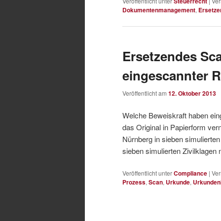
Veröffentlicht unter
Steuerrecht
|
Ver
Dokumentenmanagement
,
Ersetz
Ersetzendes Sca
eingescannter 
Veröffentlicht am
12. Oktober 2013
Welche Beweiskraft haben ei
das Original in Papierform ver
Nürnberg in sieben simuliert
sieben simulierten Zivilklage
Veröffentlicht unter
Compliance
|
Ver
Prozess
,
Scan
,
Urkunde
,
Urkunden