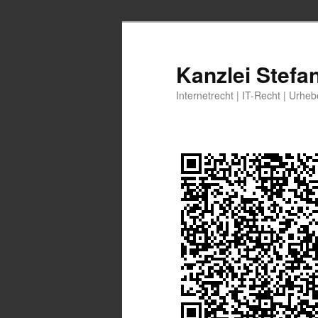
Zum
Zum
primären
sekundären
Inhalt
Inhalt
Kanzlei Stefa
springen
springen
Internetrecht | IT-Recht | Urhe