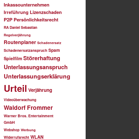
Inkassounternehmen
Lizenzschaden
Irreführung
P2P
Persönlichkeitsrecht
RA Daniel Sebastian
Regelverjährung
Routenplaner
Schadenersatz
Spam
Schadenersatzanspruch
Störerhaftung
Spielfilm
Unterlassungsanspruch
Unterlassungserklärung
Urteil
Verjährung
Videoüberwachung
Waldorf Frommer
Warner Bros. Entertainment
GmbH
Webshop
Werbung
WLAN
Widerrufsrecht