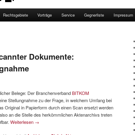
Rechtsgebiete
Vorträge
Service
Gegnerliste
Impressum
scannter Dokumente:
ngnahme
rlicher Belege: Der Branchenverband
BITKOM
 eine Stellungnahme zu der Frage, in welchem Umfang bei
as Original in Papierform durch einen Scan ersetzt werden
g also an die Stelle des herkömmlichen Aktenarchivs treten
fbar.
Weiterlesen
→