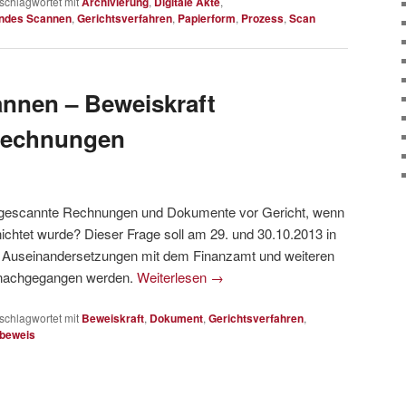
schlagwortet mit
Archivierung
,
Digitale Akte
,
endes Scannen
,
Gerichtsverfahren
,
Papierform
,
Prozess
,
Scan
nnen – Beweiskraft
Rechnungen
ngescannte Rechnungen und Dokumente vor Gericht, wenn
nichtet wurde? Dieser Frage soll am 29. und 30.10.2013 in
en Auseinandersetzungen mit dem Finanzamt und weiteren
n nachgegangen werden.
Weiterlesen
→
schlagwortet mit
Beweiskraft
,
Dokument
,
Gerichtsverfahren
,
beweis