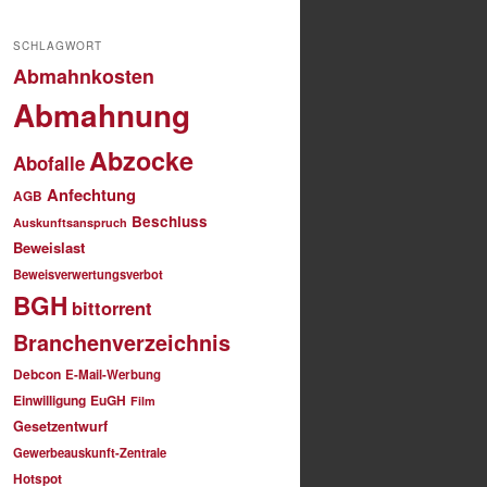
SCHLAGWORT
Abmahnkosten
Abmahnung
Abzocke
Abofalle
Anfechtung
AGB
Beschluss
Auskunftsanspruch
Beweislast
Beweisverwertungsverbot
BGH
bittorrent
Branchenverzeichnis
Debcon
E-Mail-Werbung
Einwilligung
EuGH
Film
Gesetzentwurf
Gewerbeauskunft-Zentrale
Hotspot