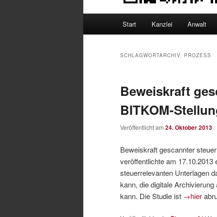
Hauptmenü
Start
Kanzlei
Anwalt
SCHLAGWORTARCHIV:
PROZESS
Beweiskraft ge
BITKOM-Stellu
Veröffentlicht am
24. Oktober 2013
Beweiskraft gescannter steue
veröffentlichte am 17.10.2013
steuerrelevanten Unterlagen d
kann, die digitale Archivierun
kann. Die Studie ist
→hier
abru