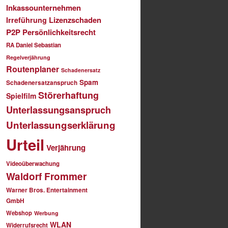
Inkassounternehmen
Lizenzschaden
Irreführung
P2P
Persönlichkeitsrecht
RA Daniel Sebastian
Regelverjährung
Routenplaner
Schadenersatz
Spam
Schadenersatzanspruch
Störerhaftung
Spielfilm
Unterlassungsanspruch
Unterlassungserklärung
Urteil
Verjährung
Videoüberwachung
Waldorf Frommer
Warner Bros. Entertainment
GmbH
Webshop
Werbung
WLAN
Widerrufsrecht