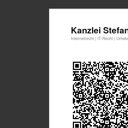
Zum
Zum
primären
sekundären
Inhalt
Inhalt
Kanzlei Stefa
springen
springen
Internetrecht | IT-Recht | Urhe