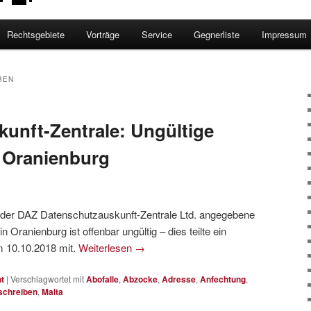
Rechtsgebiete
Vorträge
Service
Gegnerliste
Impressum
BEN
unft-Zentrale: Ungültige
n Oranienburg
n der DAZ Datenschutzauskunft-Zentrale Ltd. angegebene
 Oranienburg ist offenbar ungültig – dies teilte ein
 10.10.2018 mit.
Weiterlesen
→
t
|
Verschlagwortet mit
Abofalle
,
Abzocke
,
Adresse
,
Anfechtung
,
schreiben
,
Malta