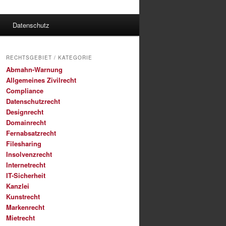
Datenschutz
RECHTSGEBIET / KATEGORIE
Abmahn-Warnung
Allgemeines Zivilrecht
Compliance
Datenschutzrecht
Designrecht
Domainrecht
Fernabsatzrecht
Filesharing
Insolvenzrecht
Internetrecht
IT-Sicherheit
Kanzlei
Kunstrecht
Markenrecht
Mietrecht