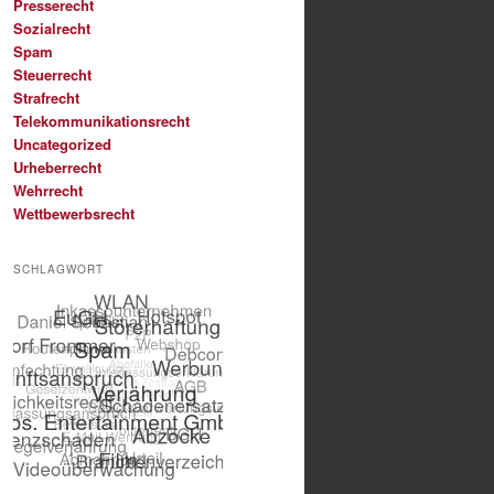
Presserecht
Sozialrecht
Spam
Steuerrecht
Strafrecht
Telekommunikationsrecht
Uncategorized
Urheberrecht
Wehrrecht
Wettbewerbsrecht
SCHLAGWORT