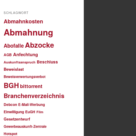
SCHLAGWORT
Abmahnkosten
Abmahnung
Abzocke
Abofalle
Anfechtung
AGB
Beschluss
Auskunftsanspruch
Beweislast
Beweisverwertungsverbot
BGH
bittorrent
Branchenverzeichnis
Debcon
E-Mail-Werbung
Einwilligung
EuGH
Film
Gesetzentwurf
Gewerbeauskunft-Zentrale
Hotspot