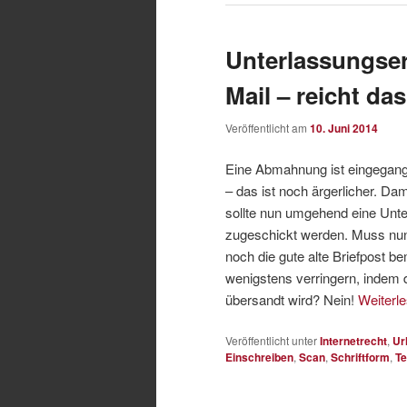
Unterlassungser
Mail – reicht da
Veröffentlicht am
10. Juni 2014
Eine Abmahnung ist eingegange
– das ist noch ärgerlicher. Da
sollte nun umgehend eine Unte
zugeschickt werden. Muss nun
noch die gute alte Briefpost b
wenigstens verringern, indem 
übersandt wird? Nein!
Weiterl
Veröffentlicht unter
Internetrecht
,
Ur
Einschreiben
,
Scan
,
Schriftform
,
Te