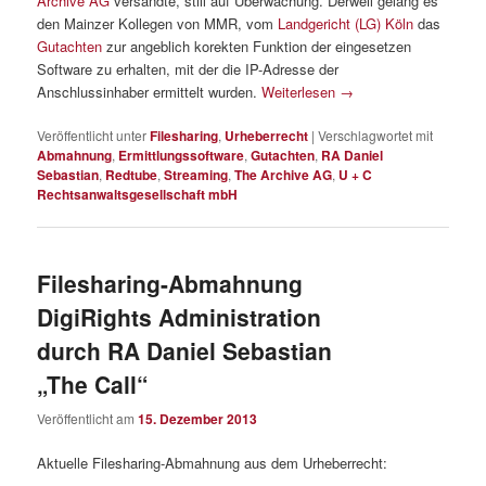
Archive AG
versandte, still auf Überwachung. Derweil gelang es
den Mainzer Kollegen von MMR, vom
Landgericht (LG) Köln
das
Gutachten
zur angeblich korekten Funktion der eingesetzen
Software zu erhalten, mit der die IP-Adresse der
Anschlussinhaber ermittelt wurden.
Weiterlesen
→
Veröffentlicht unter
Filesharing
,
Urheberrecht
|
Verschlagwortet mit
Abmahnung
,
Ermittlungssoftware
,
Gutachten
,
RA Daniel
Sebastian
,
Redtube
,
Streaming
,
The Archive AG
,
U + C
Rechtsanwaltsgesellschaft mbH
Filesharing-Abmahnung
DigiRights Administration
durch RA Daniel Sebastian
„The Call“
Veröffentlicht am
15. Dezember 2013
Aktuelle Filesharing-Abmahnung aus dem Urheberrecht: