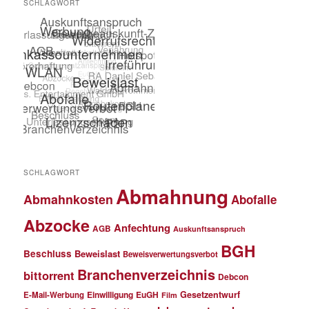
SCHLAGWORT
SCHLAGWORT
Abmahnung
Abmahnkosten
Abofalle
Abzocke
Anfechtung
AGB
Auskunftsanspruch
BGH
Beschluss
Beweislast
Beweisverwertungsverbot
Branchenverzeichnis
bittorrent
Debcon
Einwilligung
EuGH
Gesetzentwurf
E-Mail-Werbung
Film