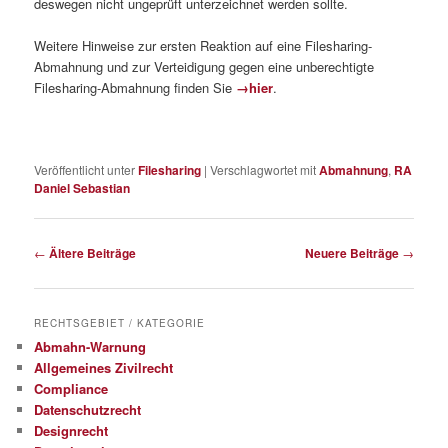
deswegen nicht ungeprüft unterzeichnet werden sollte.
Weitere Hinweise zur ersten Reaktion auf eine Filesharing-
Abmahnung und zur Verteidigung gegen eine unberechtigte
Filesharing-Abmahnung finden Sie
→hier
.
Veröffentlicht unter
Filesharing
|
Verschlagwortet mit
Abmahnung
,
RA
Daniel Sebastian
Beitragsnavigation
←
Ältere Beiträge
Neuere Beiträge
→
RECHTSGEBIET / KATEGORIE
Abmahn-Warnung
Allgemeines Zivilrecht
Compliance
Datenschutzrecht
Designrecht