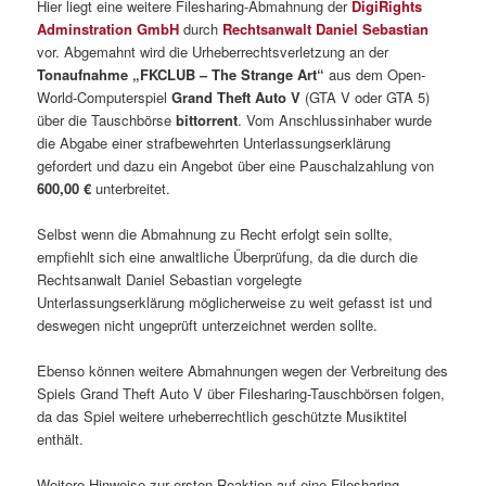
Hier liegt eine weitere Filesharing-Abmahnung der
DigiRights
Adminstration GmbH
durch
Rechtsanwalt Daniel Sebastian
vor. Abgemahnt wird die Urheberrechtsverletzung an der
Tonaufnahme „FKCLUB – The Strange Art“
aus dem Open-
World-Computerspiel
Grand Theft Auto V
(GTA V oder GTA 5)
über die Tauschbörse
bittorrent
. Vom Anschlussinhaber wurde
die Abgabe einer strafbewehrten Unterlassungserklärung
gefordert und dazu ein Angebot über eine Pauschalzahlung von
600,00 €
unterbreitet.
Selbst wenn die Abmahnung zu Recht erfolgt sein sollte,
empfiehlt sich eine anwaltliche Überprüfung, da die durch die
Rechtsanwalt Daniel Sebastian vorgelegte
Unterlassungserklärung möglicherweise zu weit gefasst ist und
deswegen nicht ungeprüft unterzeichnet werden sollte.
Ebenso können weitere Abmahnungen wegen der Verbreitung des
Spiels Grand Theft Auto V über Filesharing-Tauschbörsen folgen,
da das Spiel weitere urheberrechtlich geschützte Musiktitel
enthält.
Weitere Hinweise zur ersten Reaktion auf eine Filesharing-