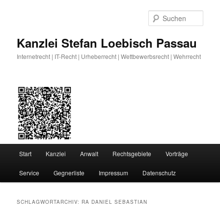
Zum
Zum
primären
sekundären
Such
Inhalt
Inhalt
springen
springen
Kanzlei Stefan Loebisch Passau
Internetrecht | IT-Recht | Urheberrecht | Wettbewerbsrecht | Wehrrecht
Hauptmenü
Start
Kanzlei
Anwalt
Rechtsgebiete
Vorträge
Service
Gegnerliste
Impressum
Datenschutz
SCHLAGWORTARCHIV:
RA DANIEL SEBASTIAN