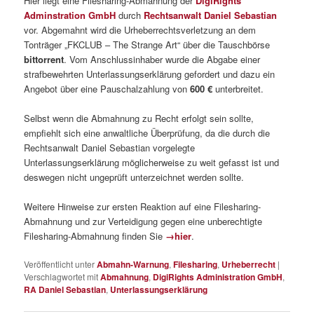
Hier liegt eine Filesharing-Abmahnung der
DigiRights
Adminstration GmbH
durch
Rechtsanwalt Daniel Sebastian
vor. Abgemahnt wird die Urheberrechtsverletzung an dem
Tonträger „FKCLUB – The Strange Art“ über die Tauschbörse
bittorrent
. Vom Anschlussinhaber wurde die Abgabe einer
strafbewehrten Unterlassungserklärung gefordert und dazu ein
Angebot über eine Pauschalzahlung von
600 €
unterbreitet.
Selbst wenn die Abmahnung zu Recht erfolgt sein sollte,
empfiehlt sich eine anwaltliche Überprüfung, da die durch die
Rechtsanwalt Daniel Sebastian vorgelegte
Unterlassungserklärung möglicherweise zu weit gefasst ist und
deswegen nicht ungeprüft unterzeichnet werden sollte.
Weitere Hinweise zur ersten Reaktion auf eine Filesharing-
Abmahnung und zur Verteidigung gegen eine unberechtigte
Filesharing-Abmahnung finden Sie
→hier
.
Veröffentlicht unter
Abmahn-Warnung
,
Filesharing
,
Urheberrecht
|
Verschlagwortet mit
Abmahnung
,
DigiRights Administration GmbH
,
RA Daniel Sebastian
,
Unterlassungserklärung