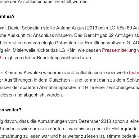
esse der Anschlussinhaber ermittelt wurden.
ht es?
lt Daniel Sebastian stellte Anfang August 2013 beim LG Köln 89 An
liche Auskunft zu Anschlussinhabern. Das Gericht gab 62 Anträgen sta
hter stuften das vorgelegte Gutachten zur Ermittlungssoftware GLADI
g ein. Mittlerweile rückte das LG Köln, wie dessen
Pressemitteilung
3
zeigt, von dieser Beurteilung wohl wieder ab.
er Klemens Kowalski wiederum veröffentlichte eine lesenswerte
tech
r Ausführungen in dem Gutachten – und kommt darin zu dem Schlu
ressen der späteren Abmahnungsopfer mit Hilfe einer zwischengescha
gelesen und abgephisht wurden.
es weiter?
g davon, dass die Abmahnungen vom Dezember 2013 schon alleine
ründen unwirksam sein dürften – was bislang über die Hintergründe 
mahnung zu lesen war und hier weiter zu lesen ist, stimmt bedenkli