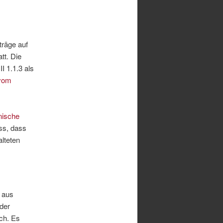
träge auf
tt. Die
I 1.1.3 als
 vom
nische
ss, dass
lteten
 aus
der
ch. Es