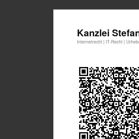
Zum
primären
Inhalt
Kanzlei Stefa
springen
Internetrecht | IT-Recht | Urhe