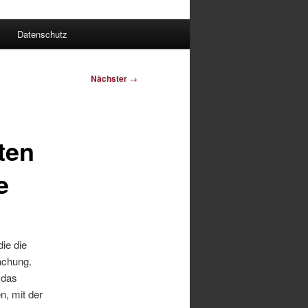
Datenschutz
Nächster
→
ten
e
ie die
achung.
das
n, mit der