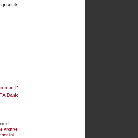
ngesichts
Nummer 1"
 RA Daniel
und mit
he Archive
ermalink
.