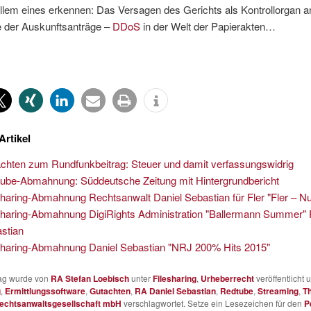
allem eines erkennen: Das Versagen des Gerichts als Kontrollorgan a
 der Auskunftsanträge –
DDoS
in der Welt der Papierakten…
Artikel
chten zum Rundfunkbeitrag: Steuer und damit verfassungswidrig
ube-Abmahnung: Süddeutsche Zeitung mit Hintergrundbericht
sharing-Abmahnung Rechtsanwalt Daniel Sebastian für Fler "Fler – 
sharing-Abmahnung DigiRights Administration "Ballermann Summer"
stian
sharing-Abmahnung Daniel Sebastian "NRJ 200% Hits 2015"
rag wurde von
RA Stefan Loebisch
unter
Filesharing
,
Urheberrecht
veröffentlicht 
g
,
Ermittlungssoftware
,
Gutachten
,
RA Daniel Sebastian
,
Redtube
,
Streaming
,
T
echtsanwaltsgesellschaft mbH
verschlagwortet. Setze ein Lesezeichen für den
P