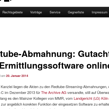
Rechtsgebiete
Vorträge
Service
Gegnerliste
Impressum
tube-Abmahnung: Gutach
 Ermittlungssoftware onlin
ht am
20. Januar 2014
r Kanzlei liegen die Akten zu den Redtube-Streaming-Abmahnungen, d
+C im Dezember 2013 für
The Archive AG
versandte, still auf Überw
elang es den Mainzer Kollegen von MMR, vom
Landgericht (LG) Köln
zur angeblich korekten Funktion der eingesetzen Software zu erhalte