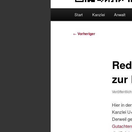
Hauptmenü
Start
Kanzlei
Anwalt
Beitragsnavigation
←
Vorheriger
Red
zur
Veröffentlic
Hier in de
Kanzlei U
Derweil g
Gutachten