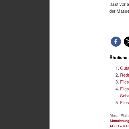
lässt vor 
der Masse
Ähnliche 
Guta
Redt
File
File
Seba
File
Dieser Eint
Abmahnun
AG
,
U + C R