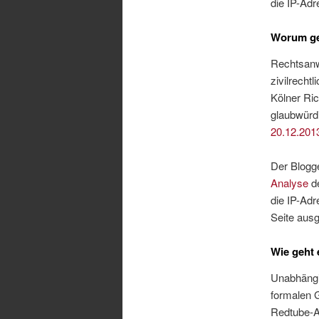
die IP-Adr
Worum ge
Rechtsanwa
zivilrecht
Kölner Ric
glaubwürdi
20.12.201
Der Blogg
Analyse
de
die IP-Ad
Seite aus
Wie geht 
Unabhängi
formalen G
Redtube-Ab