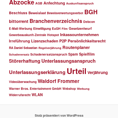
Abzocke
Anfechtung
AGB
Auskunftsanspruch
BGH
Beschluss
Beweislast
Beweisverwertungsverbot
Branchenverzeichnis
bittorrent
Debcon
Einwilligung
EuGH
Gesetzentwurf
E-Mail-Werbung
Film
Inkassounternehmen
Gewerbeauskunft-Zentrale
Hotspot
Lizenzschaden
P2P
Persönlichkeitsrecht
Irreführung
Routenplaner
RA Daniel Sebastian
Regelverjährung
Spielfilm
Spam
Schadenersatzanspruch
Schadenersatz
Störerhaftung
Unterlassungsanspruch
Urteil
Unterlassungserklärung
Verjährung
Waldorf Frommer
Videoüberwachung
Warner Bros. Entertainment GmbH
Webshop
Werbung
WLAN
Widerrufsrecht
Stolz präsentiert von WordPress