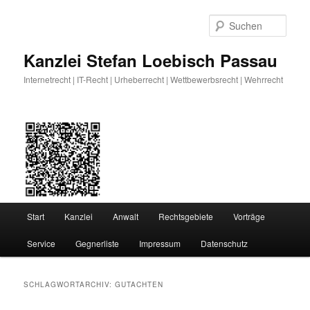
Zum
Zum
primären
sekundären
Such
Inhalt
Inhalt
springen
springen
Kanzlei Stefan Loebisch Passau
Internetrecht | IT-Recht | Urheberrecht | Wettbewerbsrecht | Wehrrecht
Hauptmenü
Start
Kanzlei
Anwalt
Rechtsgebiete
Vorträge
Service
Gegnerliste
Impressum
Datenschutz
SCHLAGWORTARCHIV:
GUTACHTEN