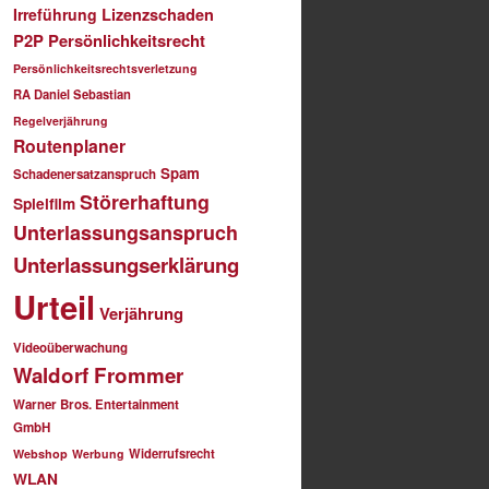
Irreführung
Lizenzschaden
P2P
Persönlichkeitsrecht
Persönlichkeitsrechtsverletzung
RA Daniel Sebastian
Regelverjährung
Routenplaner
Spam
Schadenersatzanspruch
Störerhaftung
Spielfilm
Unterlassungsanspruch
Unterlassungserklärung
Urteil
Verjährung
Videoüberwachung
Waldorf Frommer
Warner Bros. Entertainment
GmbH
Widerrufsrecht
Webshop
Werbung
WLAN