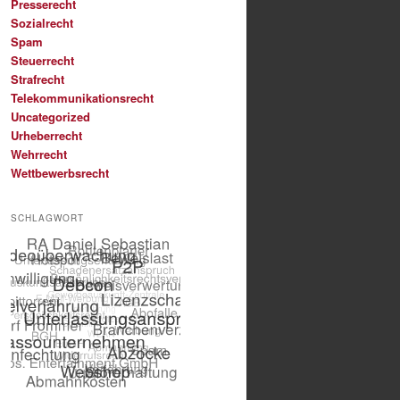
Presserecht
Sozialrecht
Spam
Steuerrecht
Strafrecht
Telekommunikationsrecht
Uncategorized
Urheberrecht
Wehrrecht
Wettbewerbsrecht
SCHLAGWORT