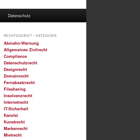
Datenschutz
RECHTSGEBIET / KATEGORIE
Abmahn-Warnung
Allgemeines Zivilrecht
Compliance
Datenschutzrecht
Designrecht
Domainrecht
Fernabsatzrecht
Filesharing
Insolvenzrecht
Internetrecht
IT-Sicherheit
Kanzlei
Kunstrecht
Markenrecht
Mietrecht