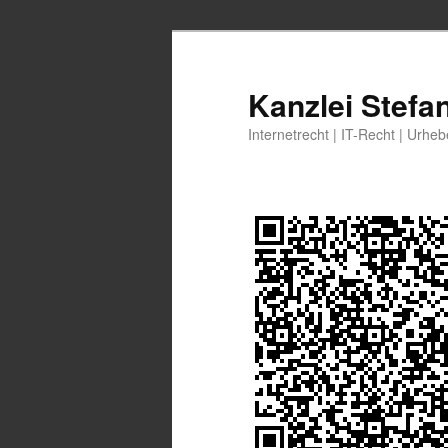
Zum
Zum
primären
sekundären
Inhalt
Inhalt
Kanzlei Stefa
springen
springen
Internetrecht | IT-Recht | Urhe