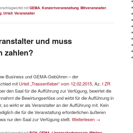
erschlagwortet mit
GEMA
,
Konzertveranstaltung
,
Mitveranstalter
,
g
,
Urteil
,
Veranstalter
ranstalter und muss
 zahlen?
Show-Business und GEMA-Gebühren – der
chied mit
Urteil „Trassenfieber“ vom 12.02.2015
, Az.
I ZR
eiber den Saal für die Aufführung zur Verfügung, bewirtet die
nahmt die Bewirtungserlöse und wirbt für die Aufführung in
 so wirkt er als Veranstalter an der Aufführung mit. Kein
ediglich die für die Veranstaltung erforderlichen äußeren
twa nur den Saal zur Verfügung stellt.
Weiterlesen
→
erschlagwortet mit
BGH
,
GEMA
,
Lizenzschadenersatz
,
Mittäter
,