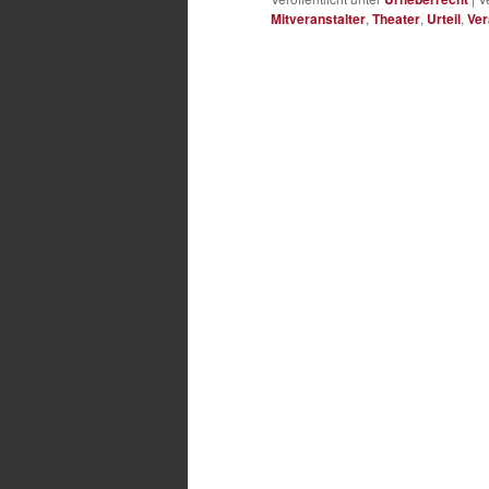
Mitveranstalter
,
Theater
,
Urteil
,
Ver