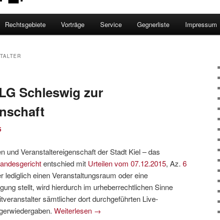
Rechtsgebiete
Vorträge
Service
Gegnerliste
Impressum
TALTER
LG Schleswig zur
enschaft
5
und Veranstaltereigenschaft der Stadt Kiel – das
landesgericht
entschied mit
Urteilen vom 07.12.2015
, Az.
6
r lediglich einen Veranstaltungsraum oder eine
gung stellt, wird hierdurch im urheberrechtlichen Sinne
tveranstalter sämtlicher dort durchgeführten Live-
ägerwiedergaben.
Weiterlesen
→