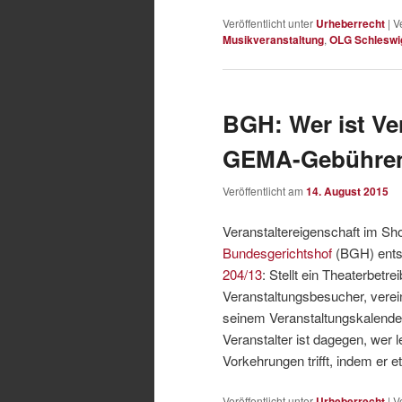
Veröffentlicht unter
Urheberrecht
|
V
Musikveranstaltung
,
OLG Schleswi
BGH: Wer ist Ve
GEMA-Gebühren
Veröffentlicht am
14. August 2015
Veranstaltereigenschaft im 
Bundesgerichtshof
(BGH) ents
204/13
: Stellt ein Theaterbetr
Veranstaltungsbesucher, verein
seinem Veranstaltungskalender,
Veranstalter ist dagegen, wer l
Vorkehrungen trifft, indem er e
Veröffentlicht unter
Urheberrecht
|
V