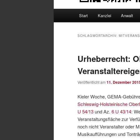
Hauptmenü
Start
Kanzlei
Anwalt
SCHLAGWORTARCHIV:
MITVERANS
Urheberrecht: O
Veranstaltereig
Veröffentlicht am
11. Dezember 201
Kieler Woche, GEMA-Gebühren 
Schleswig-Holsteinische Ober
U 54/13
und Az.
6 U 43/14
: We
Veranstaltungsfläche zur Verfü
noch nicht Veranstalter oder Mi
Musikaufführungen und Tontr