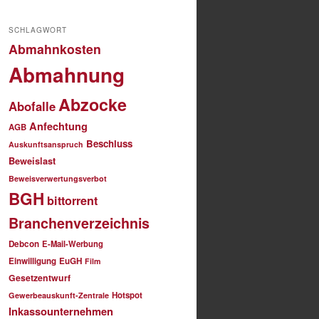
SCHLAGWORT
Abmahnkosten
Abmahnung
Abzocke
Abofalle
Anfechtung
AGB
Beschluss
Auskunftsanspruch
Beweislast
Beweisverwertungsverbot
BGH
bittorrent
Branchenverzeichnis
Debcon
E-Mail-Werbung
Einwilligung
EuGH
Film
Gesetzentwurf
Hotspot
Gewerbeauskunft-Zentrale
Inkassounternehmen