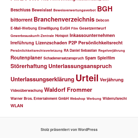
BGH
Beschluss
Beweislast
Beweisverwertungsverbot
Branchenverzeichnis
bittorrent
Debcon
Gesetzentwurf
E-Mail-Werbung
Einwilligung
EuGH
Film
Inkassounternehmen
Hotspot
Gewerbeauskunft-Zentrale
P2P
Persönlichkeitsrecht
Irreführung
Lizenzschaden
RA Daniel Sebastian
Persönlichkeitsrechtsverletzung
Regelverjährung
Routenplaner
Spielfilm
Spam
Schadenersatzanspruch
Störerhaftung
Unterlassungsanspruch
Urteil
Unterlassungserklärung
Verjährung
Waldorf Frommer
Videoüberwachung
Warner Bros. Entertainment GmbH
Widerrufsrecht
Webshop
Werbung
WLAN
Stolz präsentiert von WordPress