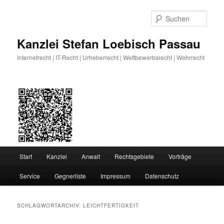
Zum
Zum
primären
sekundären
Such
Inhalt
Inhalt
springen
springen
Kanzlei Stefan Loebisch Passau
Internetrecht | IT-Recht | Urheberrecht | Wettbewerbsrecht | Wehrrecht
Hauptmenü
Start
Kanzlei
Anwalt
Rechtsgebiete
Vorträge
Service
Gegnerliste
Impressum
Datenschutz
SCHLAGWORTARCHIV:
LEICHTFERTIGKEIT