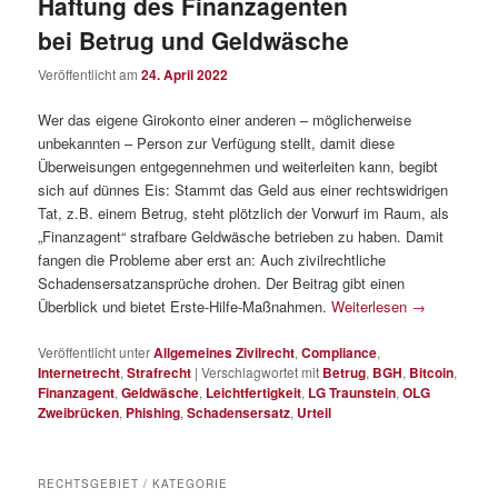
Haftung des Finanzagenten
bei Betrug und Geldwäsche
Veröffentlicht am
24. April 2022
Wer das eigene Girokonto einer anderen – möglicherweise
unbekannten – Person zur Verfügung stellt, damit diese
Überweisungen entgegennehmen und weiterleiten kann, begibt
sich auf dünnes Eis: Stammt das Geld aus einer rechtswidrigen
Tat, z.B. einem Betrug, steht plötzlich der Vorwurf im Raum, als
„Finanzagent“ strafbare Geldwäsche betrieben zu haben. Damit
fangen die Probleme aber erst an: Auch zivilrechtliche
Schadensersatzansprüche drohen. Der Beitrag gibt einen
Überblick und bietet Erste-Hilfe-Maßnahmen.
Weiterlesen
→
Veröffentlicht unter
Allgemeines Zivilrecht
,
Compliance
,
Internetrecht
,
Strafrecht
|
Verschlagwortet mit
Betrug
,
BGH
,
Bitcoin
,
Finanzagent
,
Geldwäsche
,
Leichtfertigkeit
,
LG Traunstein
,
OLG
Zweibrücken
,
Phishing
,
Schadensersatz
,
Urteil
RECHTSGEBIET / KATEGORIE