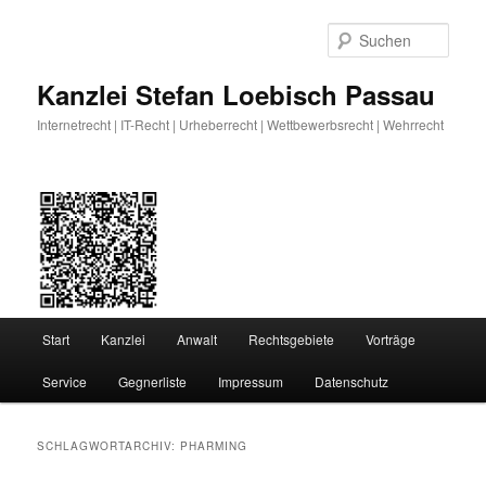
Zum
Zum
primären
sekundären
Such
Inhalt
Inhalt
springen
springen
Kanzlei Stefan Loebisch Passau
Internetrecht | IT-Recht | Urheberrecht | Wettbewerbsrecht | Wehrrecht
Hauptmenü
Start
Kanzlei
Anwalt
Rechtsgebiete
Vorträge
Service
Gegnerliste
Impressum
Datenschutz
SCHLAGWORTARCHIV:
PHARMING