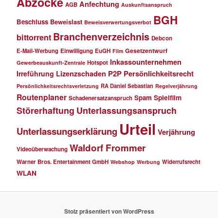
Abzocke
Anfechtung
AGB
Auskunftsanspruch
BGH
Beschluss
Beweislast
Beweisverwertungsverbot
Branchenverzeichnis
bittorrent
Debcon
Gesetzentwurf
E-Mail-Werbung
Einwilligung
EuGH
Film
Inkassounternehmen
Hotspot
Gewerbeauskunft-Zentrale
P2P
Persönlichkeitsrecht
Irreführung
Lizenzschaden
RA Daniel Sebastian
Persönlichkeitsrechtsverletzung
Regelverjährung
Routenplaner
Spielfilm
Spam
Schadenersatzanspruch
Störerhaftung
Unterlassungsanspruch
Urteil
Unterlassungserklärung
Verjährung
Waldorf Frommer
Videoüberwachung
Warner Bros. Entertainment GmbH
Widerrufsrecht
Webshop
Werbung
WLAN
Stolz präsentiert von WordPress