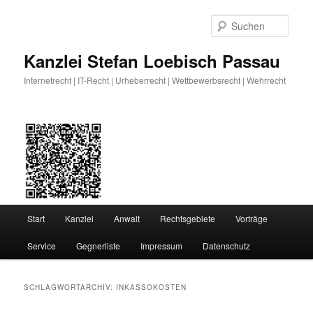
Zum
Zum
primären
sekundären
Such
Inhalt
Inhalt
springen
springen
Kanzlei Stefan Loebisch Passau
Internetrecht | IT-Recht | Urheberrecht | Wettbewerbsrecht | Wehrrecht
Hauptmenü
Start
Kanzlei
Anwalt
Rechtsgebiete
Vorträge
Service
Gegnerliste
Impressum
Datenschutz
SCHLAGWORTARCHIV:
INKASSOKOSTEN