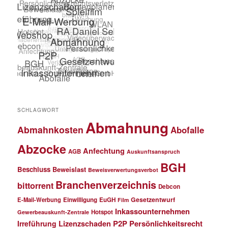
SCHLAGWORT
Abmahnung
Abmahnkosten
Abofalle
Abzocke
Anfechtung
AGB
Auskunftsanspruch
BGH
Beschluss
Beweislast
Beweisverwertungsverbot
Branchenverzeichnis
bittorrent
Debcon
Gesetzentwurf
E-Mail-Werbung
Einwilligung
EuGH
Film
Inkassounternehmen
Hotspot
Gewerbeauskunft-Zentrale
P2P
Persönlichkeitsrecht
Irreführung
Lizenzschaden