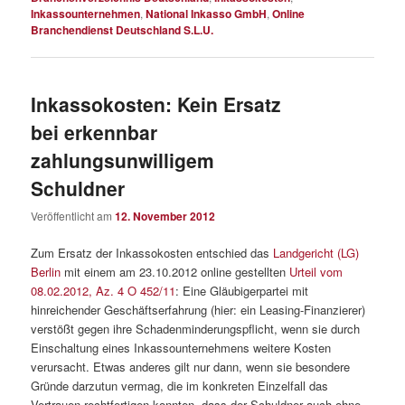
Inkassounternehmen
,
National Inkasso GmbH
,
Online
Branchendienst Deutschland S.L.U.
Inkassokosten: Kein Ersatz
bei erkennbar
zahlungsunwilligem
Schuldner
Veröffentlicht am
12. November 2012
Zum Ersatz der Inkassokosten entschied das
Landgericht (LG)
Berlin
mit einem am 23.10.2012 online gestellten
Urteil vom
08.02.2012, Az. 4 O 452/11
: Eine Gläubigerpartei mit
hinreichender Geschäftserfahrung (hier: ein Leasing-Finanzierer)
verstößt gegen ihre Schadenminderungspflicht, wenn sie durch
Einschaltung eines Inkassounternehmens weitere Kosten
verursacht. Etwas anderes gilt nur dann, wenn sie besondere
Gründe darzutun vermag, die im konkreten Einzelfall das
Vertrauen rechtfertigen konnten, dass der Schuldner auch ohne