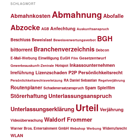
SCHLAGWORT
Abmahnung
Abmahnkosten
Abofalle
Abzocke
Anfechtung
AGB
Auskunftsanspruch
BGH
Beschluss
Beweislast
Beweisverwertungsverbot
Branchenverzeichnis
bittorrent
Debcon
Gesetzentwurf
E-Mail-Werbung
Einwilligung
EuGH
Film
Inkassounternehmen
Hotspot
Gewerbeauskunft-Zentrale
P2P
Persönlichkeitsrecht
Irreführung
Lizenzschaden
RA Daniel Sebastian
Persönlichkeitsrechtsverletzung
Regelverjährung
Routenplaner
Spielfilm
Spam
Schadenersatzanspruch
Störerhaftung
Unterlassungsanspruch
Urteil
Unterlassungserklärung
Verjährung
Waldorf Frommer
Videoüberwachung
Warner Bros. Entertainment GmbH
Widerrufsrecht
Webshop
Werbung
WLAN