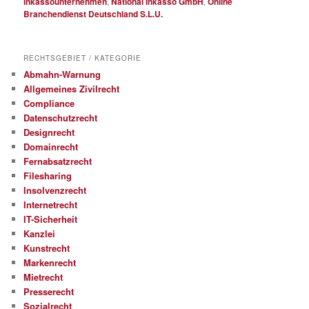
Inkassounternehmen
,
National Inkasso GmbH
,
Online
Branchendienst Deutschland S.L.U.
RECHTSGEBIET / KATEGORIE
Abmahn-Warnung
Allgemeines Zivilrecht
Compliance
Datenschutzrecht
Designrecht
Domainrecht
Fernabsatzrecht
Filesharing
Insolvenzrecht
Internetrecht
IT-Sicherheit
Kanzlei
Kunstrecht
Markenrecht
Mietrecht
Presserecht
Sozialrecht