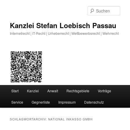
Zum
Zum
primären
sekundären
Such
Inhalt
Inhalt
springen
springen
Kanzlei Stefan Loebisch Passau
Internetrecht | IT-Recht | Urheberrecht | Wettbewerbsrecht | Wehrrecht
Hauptmenü
Start
Kanzlei
Anwalt
Rechtsgebiete
Vorträge
Service
Gegnerliste
Impressum
Datenschutz
SCHLAGWORTARCHIV:
NATIONAL INKASSO GMBH