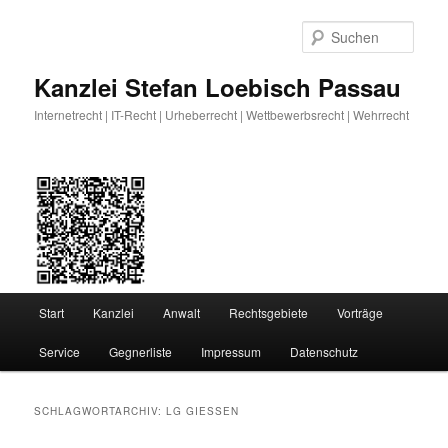
Zum
Zum
primären
sekundären
Such
Inhalt
Inhalt
springen
springen
Kanzlei Stefan Loebisch Passau
Internetrecht | IT-Recht | Urheberrecht | Wettbewerbsrecht | Wehrrecht
Hauptmenü
Start
Kanzlei
Anwalt
Rechtsgebiete
Vorträge
Service
Gegnerliste
Impressum
Datenschutz
SCHLAGWORTARCHIV:
LG GIESSEN