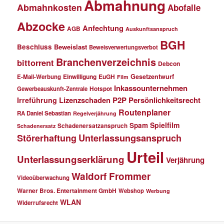
Abmahnung
Abmahnkosten
Abofalle
Abzocke
Anfechtung
AGB
Auskunftsanspruch
BGH
Beschluss
Beweislast
Beweisverwertungsverbot
Branchenverzeichnis
bittorrent
Debcon
Einwilligung
EuGH
Gesetzentwurf
E-Mail-Werbung
Film
Inkassounternehmen
Gewerbeauskunft-Zentrale
Hotspot
Lizenzschaden
P2P
Persönlichkeitsrecht
Irreführung
Routenplaner
RA Daniel Sebastian
Regelverjährung
Spielfilm
Spam
Schadenersatzanspruch
Schadenersatz
Störerhaftung
Unterlassungsanspruch
Urteil
Unterlassungserklärung
Verjährung
Waldorf Frommer
Videoüberwachung
Warner Bros. Entertainment GmbH
Webshop
Werbung
WLAN
Widerrufsrecht