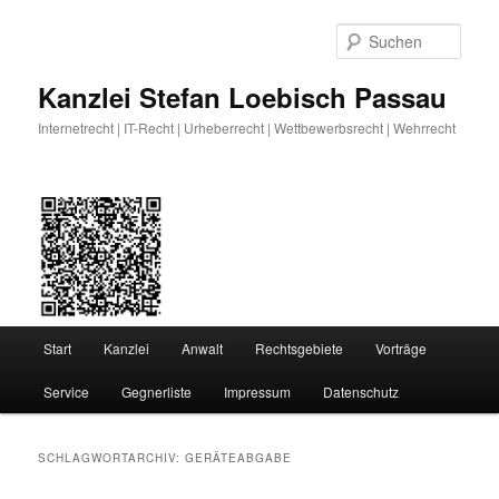
Zum
Zum
primären
sekundären
Such
Inhalt
Inhalt
springen
springen
Kanzlei Stefan Loebisch Passau
Internetrecht | IT-Recht | Urheberrecht | Wettbewerbsrecht | Wehrrecht
Hauptmenü
Start
Kanzlei
Anwalt
Rechtsgebiete
Vorträge
Service
Gegnerliste
Impressum
Datenschutz
SCHLAGWORTARCHIV:
GERÄTEABGABE