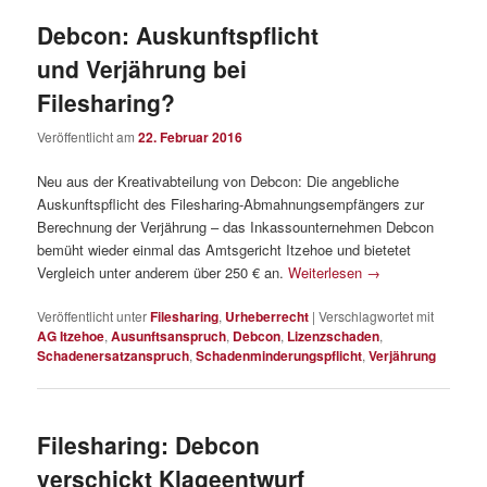
Debcon: Auskunftspflicht
und Verjährung bei
Filesharing?
Veröffentlicht am
22. Februar 2016
Neu aus der Kreativabteilung von Debcon: Die angebliche
Auskunftspflicht des Filesharing-Abmahnungsempfängers zur
Berechnung der Verjährung – das Inkassounternehmen Debcon
bemüht wieder einmal das Amtsgericht Itzehoe und bietetet
Vergleich unter anderem über 250 € an.
Weiterlesen
→
Veröffentlicht unter
Filesharing
,
Urheberrecht
|
Verschlagwortet mit
AG Itzehoe
,
Ausunftsanspruch
,
Debcon
,
Lizenzschaden
,
Schadenersatzanspruch
,
Schadenminderungspflicht
,
Verjährung
Filesharing: Debcon
verschickt Klageentwurf