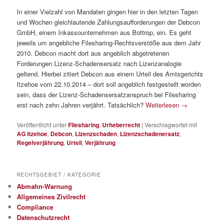
In einer Vielzahl von Mandaten gingen hier in den letzten Tagen
und Wochen gleichlautende Zahlungsaufforderungen der Debcon
GmbH, einem Inkassounternehmen aus Bottrop, ein. Es geht
jeweils um angebliche Filesharing-Rechtsverstöße aus dem Jahr
2010. Debcon macht dort aus angeblich abgetretenen
Forderungen Lizenz-Schadensersatz nach Lizenzanalogie
geltend. Hierbei zitiert Debcon aus einem Urteil des Amtsgerichts
Itzehoe vom 22.10.2014 – dort soll angeblich festgestellt worden
sein, dass der Lizenz-Schadensersatzanspruch bei Filesharing
erst nach zehn Jahren verjährt. Tatsächlich?
Weiterlesen
→
Veröffentlicht unter
Filesharing
,
Urheberrecht
|
Verschlagwortet mit
AG Itzehoe
,
Debcon
,
Lizenzschaden
,
Lizenzschadenersatz
,
Regelverjährung
,
Urteil
,
Verjährung
RECHTSGEBIET / KATEGORIE
Abmahn-Warnung
Allgemeines Zivilrecht
Compliance
Datenschutzrecht