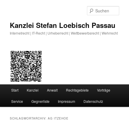
Zum
Zum
primären
sekundären
Such
Inhalt
Inhalt
springen
springen
Kanzlei Stefan Loebisch Passau
Internetrecht | IT-Recht | Urheberrecht | Wettbewerbsrecht | Wehrrecht
Hauptmenü
Start
Kanzlei
Anwalt
Rechtsgebiete
Vorträge
Service
Gegnerliste
Impressum
Datenschutz
SCHLAGWORTARCHIV:
AG ITZEHOE