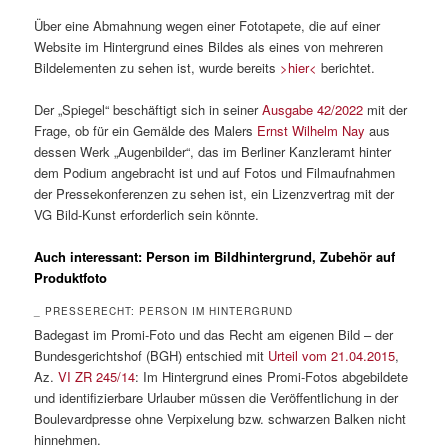
Über eine Abmahnung wegen einer Fototapete, die auf einer
Website im Hintergrund eines Bildes als eines von mehreren
Bildelementen zu sehen ist, wurde bereits
>hier<
berichtet.
Der „Spiegel“ beschäftigt sich in seiner
Ausgabe 42/2022
mit der
Frage, ob für ein Gemälde des Malers
Ernst Wilhelm Nay
aus
dessen Werk „Augenbilder“, das im Berliner Kanzleramt hinter
dem Podium angebracht ist und auf Fotos und Filmaufnahmen
der Pressekonferenzen zu sehen ist, ein Lizenzvertrag mit der
VG Bild-Kunst erforderlich sein könnte.
Auch interessant: Person im Bildhintergrund, Zubehör auf
Produktfoto
_ PRESSERECHT: PERSON IM HINTERGRUND
Badegast im Promi-Foto und das Recht am eigenen Bild – der
Bundesgerichtshof (BGH) entschied mit
Urteil vom 21.04.2015
,
Az.
VI ZR 245/14
: Im Hintergrund eines Promi-Fotos abgebildete
und identifizierbare Urlauber müssen die Veröffentlichung in der
Boulevardpresse ohne Verpixelung bzw. schwarzen Balken nicht
hinnehmen.