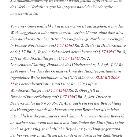
Schrankenbestimmung ist vielmehr weitergehend erforderlich, dass
das Werk im Verhältnis zum Hauptgegenstand der Wiedergabe
unwesentlich ist.
Von einer Unwesentlichkeit in diesem Sinn ist auszugehen, wenn das
Werk weggelassen oder ausgetauscht werden könnte, ohne dass dies
dem durchschnittlichen Betrachter auffiele (vgl. Nordemann-Schiffel
in Fromm/ Nordemann aaO
§ 57 UrhG
Rn. 2; Dreier in Dreier/Schulze
aaO § 57 Rn. 2; Vogel in Schricker/Loewenheim aaO
§ 57 UrhG
Rn. 8;
Lüft in Wandtke/Bullinger aaO
§ 57 UrhG
Rn. 2;
Loewenheim/Götting, Handbuch des Urheberrechts, 2. Aufl., § 31 Rn.
229) oder ohne dass die Gesamtwirkung des Hauptgegenstandes in
irgendeiner Weise beeinflusst wird (OLG München,
ZUM-RD 2008,
554
; Loewenheim/Götting aaO § 31 Rn. 229; Lüft in
Wandtke/Bullinger aaO
§ 57 UrhG
Rn. 2; Obergfell in
Büscher/Dittmer/Schiwy aaO
§ 57 UrhG
Rn. 2; krit. Dreier in
Dreier/Schulze aaO § 57 Rn. 2). Aber auch ein bei der Betrachtung
des Hauptgegenstands der Verwertung vom Betrachter als solches
tatsächlich wahrgenommenes Werk kann als unwesentliches Beiwerk
anzusehen sein, wenn ihm nach den Umständen des Einzelfalls keine
noch so geringfügige inhaltliche Beziehung zum Hauptgegenstand
der Verwertung zuzubilligen ist, sondern es durch seine Zufälligkeit