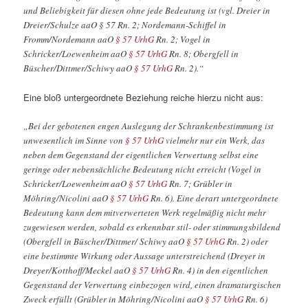
und Beliebigkeit für diesen ohne jede Bedeutung ist (vgl. Dreier in
Dreier/Schulze aaO § 57 Rn. 2; Nordemann-Schiffel in
Fromm/Nordemann aaO
§ 57 UrhG
Rn. 2; Vogel in
Schricker/Loewenheim aaO
§ 57 UrhG
Rn. 8; Obergfell in
Büscher/Dittmer/Schiwy aaO
§ 57 UrhG
Rn. 2).“
Eine bloß untergeordnete Beziehung reiche hierzu nicht aus:
„Bei der gebotenen engen Auslegung der Schrankenbestimmung ist
unwesentlich im Sinne von
§ 57 UrhG
vielmehr nur ein Werk, das
neben dem Gegenstand der eigentlichen Verwertung selbst eine
geringe oder nebensächliche Bedeutung nicht erreicht (Vogel in
Schricker/Loewenheim aaO
§ 57 UrhG
Rn. 7; Grübler in
Möhring/Nicolini aaO
§ 57 UrhG
Rn. 6). Eine derart untergeordnete
Bedeutung kann dem mitverwerteten Werk regelmäßig nicht mehr
zugewiesen werden, sobald es erkennbar stil- oder stimmungsbildend
(Obergfell in Büscher/Dittmer/ Schiwy aaO
§ 57 UrhG
Rn. 2) oder
eine bestimmte Wirkung oder Aussage unterstreichend (Dreyer in
Dreyer/Kotthoff/Meckel aaO
§ 57 UrhG
Rn. 4) in den eigentlichen
Gegenstand der Verwertung einbezogen wird, einen dramaturgischen
Zweck erfüllt (Grübler in Möhring/Nicolini aaO
§ 57 UrhG
Rn. 6)