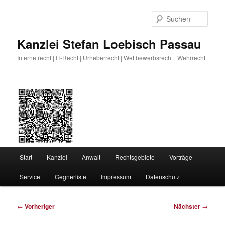
Zum
primären
Such
Inhalt
springen
Kanzlei Stefan Loebisch Passau
Internetrecht | IT-Recht | Urheberrecht | Wettbewerbsrecht | Wehrrecht
Hauptmenü
Start
Kanzlei
Anwalt
Rechtsgebiete
Vorträge
Service
Gegnerliste
Impressum
Datenschutz
Beitragsnavigation
←
Vorheriger
Nächster
→