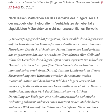
oder sonst charakteristisch ist (Vogel in Schricker/Loewenheim aaO
§
57 UrhG
Rn. 7 f.).“
Nach diesen Maßstäben sei das Gemälde des Klägers sei auf
der maßgeblichen Fotografie im Verhältnis zu den ebenfalls
abgebildeten Möbelstücken nicht nur unwesentliches Beiwerk:
„Das Berufungsgericht hat festgestellt, das Gemälde des Klägers setze
auf der beanstandeten Fotografie einen deutlichen kontrastierenden
Farbakzent. Das deckt sich mit den Feststellungen des Landgerichts,
das angenommen hat, die verwendeten Grundfarben (Rot, Gelb und
Blau) des Gemäldes des Klägers ließen es im Gegensatz zur schlichten
Dramaturgie der schwarz-weißen Büroelemente der Beklagten als
bunt und heiter erscheinen. Darauf, dass das Landgericht in diesem
Zusammenhang eine Harmonie zwischen der schwarz-weißen
Bürokombination und dem bunten Bild des Klägers vermisst hat,
kommt es für die Bestimmung der Unwesentlichkeit nicht an. Daraus
ergibt sich, dass dem Werk des Klägers bei der werblichen
Darstellung der Beklagten eine nicht unwesentliche ästhetische
Bedeutung zukommt, indem es einen Kontrast zu den Möbeln bietet
und deren Wirkung auf den Betrachter beeinflusst. Nichts anderes