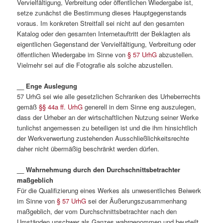
Vervielfältigung, Verbreitung oder öffentlichen Wiedergabe ist,
setze zunächst die Bestimmung dieses Hauptgegenstands
voraus. Im konkreten Streitfall sei nicht auf den gesamten
Katalog oder den gesamten Internetauftritt der Beklagten als
eigentlichen Gegenstand der Vervielfältigung, Verbreitung oder
öffentlichen Wiedergabe im Sinne von
§ 57 UrhG
abzustellen.
Vielmehr sei auf die Fotografie als solche abzustellen.
__ Enge Auslegung
57 UrhG sei wie alle gesetzlichen Schranken des Urheberrechts
gemäß
§§ 44a ff. UrhG
generell in dem Sinne eng auszulegen,
dass der Urheber an der wirtschaftlichen Nutzung seiner Werke
tunlichst angemessen zu beteiligen ist und die ihm hinsichtlich
der Werkverwertung zustehenden Ausschließlichkeitsrechte
daher nicht übermäßig beschränkt werden dürfen.
__ Wahrnehmung durch den Durchschnittsbetrachter
maßgeblich
Für die Qualifizierung eines Werkes als unwesentliches Beiwerk
im Sinne von
§ 57 UrhG
sei der Äußerungszusammenhang
maßgeblich, der vom Durchschnittsbetrachter nach den
Umständen unschwer als Ganzes wahrgenommen und beurteilt