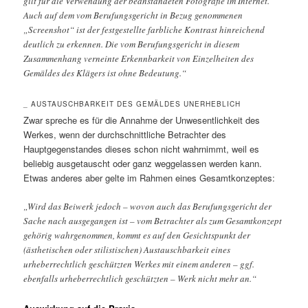
gilt für die Verwendung der beanstandeten Fotografie im Internet.
Auch auf dem vom Berufungsgericht in Bezug genommenen
„Screenshot“ ist der festgestellte farbliche Kontrast hinreichend
deutlich zu erkennen. Die vom Berufungsgericht in diesem
Zusammenhang verneinte Erkennbarkeit von Einzelheiten des
Gemäldes des Klägers ist ohne Bedeutung.“
_ AUSTAUSCHBARKEIT DES GEMÄLDES UNERHEBLICH
Zwar spreche es für die Annahme der Unwesentlichkeit des
Werkes, wenn der durchschnittliche Betrachter des
Hauptgegenstandes dieses schon nicht wahrnimmt, weil es
beliebig ausgetauscht oder ganz weggelassen werden kann.
Etwas anderes aber gelte im Rahmen eines Gesamtkonzeptes:
„Wird das Beiwerk jedoch – wovon auch das Berufungsgericht der
Sache nach ausgegangen ist – vom Betrachter als zum Gesamtkonzept
gehörig wahrgenommen, kommt es auf den Gesichtspunkt der
(ästhetischen oder stilistischen) Austauschbarkeit eines
urheberrechtlich geschützten Werkes mit einem anderen – ggf.
ebenfalls urheberrechtlich geschützten – Werk nicht mehr an.“