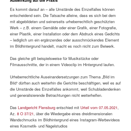
Auswirkung auf die Praxis
Es kommt darauf an – alle Umstände des Einzelfalles können
entscheidend sein. Die Tatsache alleine, dass es sich bei dem
mit abgebildeten und seinerseits urheberrechtlich geschützten
Werk – z.B. einem Gemälde oder einer Grafik, einer Fotografie,
einer Plastik, einer Installation oder dem Abdruck eines Gedichts
– lediglich um ein ergänzendes oder ausschmückendes Element
im Bildhintergrund handelt, macht es noch nicht zum Beiwerk.
Das gleiche gilt beispielsweise für Musikstücke oder
Filmausschnitte, der in einem Videoclip im Hintergrund laufen.
Urheberrechtliche Auseinandersetzungen zum Thema „Bild im
Bild“ dürften auch weiterhin die Gerichte beschäftigen, weil es auf
die Umstände des Einzelfalles ankommt, weil Schubladendenken
und generalisierende Betrachtungen nicht weiterhelfen.
Das
Landgericht Flensburg
entschied mit
Urteil vom 07.05.2021
,
Az.
8 O 37/21
, über die Wiedergabe eines dreidimensionalen
Wandschmucks im Bildhintergrund eines Instagram-Werbevideos
eines Kosmetik- und Nagelstudios