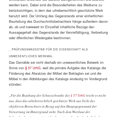
werden kann. Dabei sind die Besonderheiten des Mediums zu
berücksichtigen, in dem das urheberrechtlich geschützte Werk
benutzt wird. Der Umfang des Gegenstands einer einheitlichen
Beurteilung des Durchschnittsbetrachters hänge außerdem davon
ab, ob und inwieweit im Einzelfall inhaltliche Bezüge den
Aussagegehalt des Gegenstands der Vervielfältigung, Verbreitung
oder öffentlichen Wiedergabe bestimmen.
_ PRÜFUNGSMASSSTAB FÜR DIE EIGENSCHAFT ALS U
NWESENTLICHES MERKMAL
Das Gemälde sei nicht deshalb ein unwesentliches Beiwerk im
Sinne von
§ 57 UrhG
, weil die primäre Aufgabe des Katalogs die
Förderung des Absatzes der Möbel der Beklagten sei und die
Möbel in den Abbildungen des Katalogs eindeutig im Vordergrund
stünden:
„Für die Bejahung der Schutzschranke des
§ 57 UrhG
reicht es nicht
aus, dass das urheberrechtlich geschützte Werk aus Sicht des
objektiven Betrachters in Bezug auf den Hauptgegenstand der
Verwertung im Hintergrund steht. Nach dem Wortlaut der