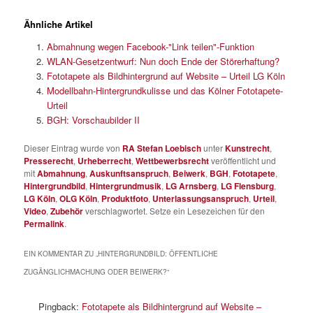
Ähnliche Artikel
Abmahnung wegen Facebook-"Link teilen"-Funktion
WLAN-Gesetzentwurf: Nun doch Ende der Störerhaftung?
Fototapete als Bildhintergrund auf Website – Urteil LG Köln
Modellbahn-Hintergrundkulisse und das Kölner Fototapete-
Urteil
BGH: Vorschaubilder II
Dieser Eintrag wurde von
RA Stefan Loebisch
unter
Kunstrecht
,
Presserecht
,
Urheberrecht
,
Wettbewerbsrecht
veröffentlicht und
mit
Abmahnung
,
Auskunftsanspruch
,
Beiwerk
,
BGH
,
Fototapete
,
Hintergrundbild
,
Hintergrundmusik
,
LG Arnsberg
,
LG Flensburg
,
LG Köln
,
OLG Köln
,
Produktfoto
,
Unterlassungsanspruch
,
Urteil
,
Video
,
Zubehör
verschlagwortet. Setze ein Lesezeichen für den
Permalink
.
EIN KOMMENTAR ZU „
HINTERGRUNDBILD: ÖFFENTLICHE
ZUGÄNGLICHMACHUNG ODER BEIWERK?
“
Pingback:
Fototapete als Bildhintergrund auf Website –