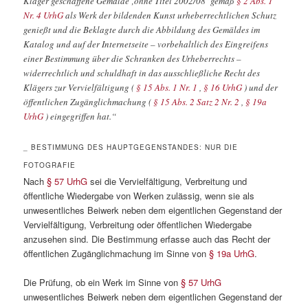
Kläger geschaffene Gemälde ‚ohne Titel 2002/08‘ gemäß
§ 2 Abs. 1
Nr. 4 UrhG
als Werk der bildenden Kunst urheberrechtlichen Schutz
genießt und die Beklagte durch die Abbildung des Gemäldes im
Katalog und auf der Internetseite – vorbehaltlich des Eingreifens
einer Bestimmung über die Schranken des Urheberrechts –
widerrechtlich und schuldhaft in das ausschließliche Recht des
Klägers zur Vervielfältigung (
§ 15 Abs. 1 Nr. 1
,
§ 16 UrhG
) und der
öffentlichen Zugänglichmachung (
§ 15 Abs. 2 Satz 2 Nr. 2
,
§ 19a
UrhG
) eingegriffen hat.“
_ BESTIMMUNG DES HAUPTGEGENSTANDES: NUR DIE
FOTOGRAFIE
Nach
§ 57 UrhG
sei die Vervielfältigung, Verbreitung und
öffentliche Wiedergabe von Werken zulässig, wenn sie als
unwesentliches Beiwerk neben dem eigentlichen Gegenstand der
Vervielfältigung, Verbreitung oder öffentlichen Wiedergabe
anzusehen sind. Die Bestimmung erfasse auch das Recht der
öffentlichen Zugänglichmachung im Sinne von
§ 19a UrhG
.
Die Prüfung, ob ein Werk im Sinne von
§ 57 UrhG
unwesentliches Beiwerk neben dem eigentlichen Gegenstand der