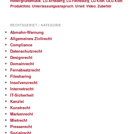
Hintergrundmusik
,
LG Arnsberg
,
LG Flensburg
,
LG Köln
,
OLG Köln
,
Produktfoto
,
Unterlassungsanspruch
,
Urteil
,
Video
,
Zubehör
RECHTSGEBIET / KATEGORIE
Abmahn-Warnung
Allgemeines Zivilrecht
Compliance
Datenschutzrecht
Designrecht
Domainrecht
Fernabsatzrecht
Filesharing
Insolvenzrecht
Internetrecht
IT-Sicherheit
Kanzlei
Kunstrecht
Markenrecht
Mietrecht
Presserecht
Sozialrecht