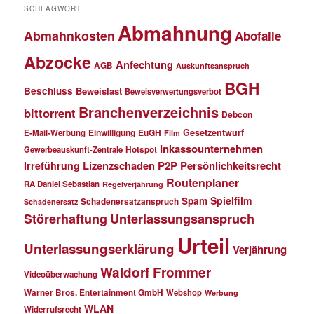
SCHLAGWORT
Abmahnung
Abmahnkosten
Abofalle
Abzocke
Anfechtung
AGB
Auskunftsanspruch
BGH
Beschluss
Beweislast
Beweisverwertungsverbot
Branchenverzeichnis
bittorrent
Debcon
Einwilligung
EuGH
Gesetzentwurf
E-Mail-Werbung
Film
Inkassounternehmen
Gewerbeauskunft-Zentrale
Hotspot
Lizenzschaden
P2P
Persönlichkeitsrecht
Irreführung
Routenplaner
RA Daniel Sebastian
Regelverjährung
Spielfilm
Spam
Schadenersatzanspruch
Schadenersatz
Störerhaftung
Unterlassungsanspruch
Urteil
Unterlassungserklärung
Verjährung
Waldorf Frommer
Videoüberwachung
Warner Bros. Entertainment GmbH
Webshop
Werbung
WLAN
Widerrufsrecht