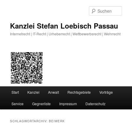
Zum
Zum
primären
sekundären
Such
Inhalt
Inhalt
springen
springen
Kanzlei Stefan Loebisch Passau
Internetrecht | IT-Recht | Urheberrecht | Wettbewerbsrecht | Wehrrecht
Hauptmenü
Start
Kanzlei
Anwalt
Rechtsgebiete
Vorträge
Service
Gegnerliste
Impressum
Datenschutz
SCHLAGWORTARCHIV:
BEIWERK