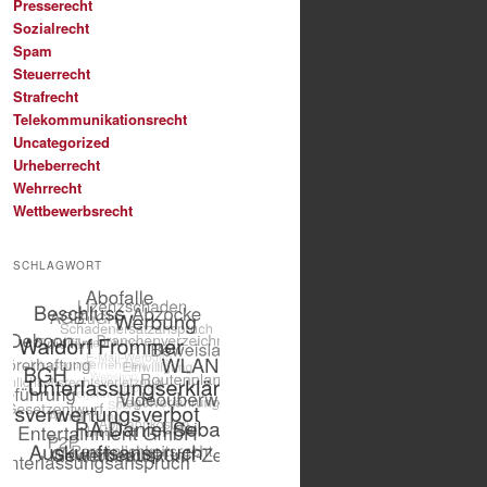
Presserecht
Sozialrecht
Spam
Steuerrecht
Strafrecht
Telekommunikationsrecht
Uncategorized
Urheberrecht
Wehrrecht
Wettbewerbsrecht
SCHLAGWORT