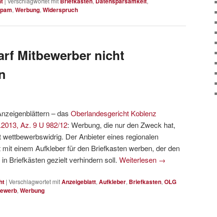
t
|
Verschlagwortet mit
Briefkasten
,
Datensparsamkeit
,
Spam
,
Werbung
,
Widerspruch
rf Mitbewerber nicht
n
nzeigenblättern – das
Oberlandesgericht Koblenz
.2013, Az. 9 U 982/12
: Werbung, die nur den Zweck hat,
t wettbewerbswidrig. Der Anbieter eines regionalen
t mit einem Aufkleber für den Briefkasten werben, der den
in Briefkästen gezielt verhindern soll.
Weiterlesen
→
ht
|
Verschlagwortet mit
Anzeigeblatt
,
Aufkleber
,
Briefkasten
,
OLG
bewerb
,
Werbung