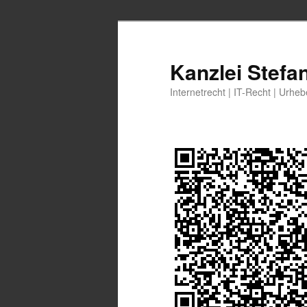
Zum
Zum
primären
sekundären
Inhalt
Inhalt
Kanzlei Stefa
springen
springen
Internetrecht | IT-Recht | Urhe