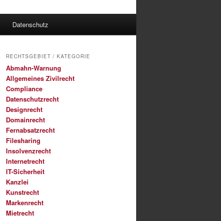
Datenschutz
RECHTSGEBIET / KATEGORIE
Abmahn-Warnung
Allgemeines Zivilrecht
Compliance
Datenschutzrecht
Designrecht
Domainrecht
Fernabsatzrecht
Filesharing
Insolvenzrecht
Internetrecht
IT-Sicherheit
Kanzlei
Kunstrecht
Markenrecht
Mietrecht