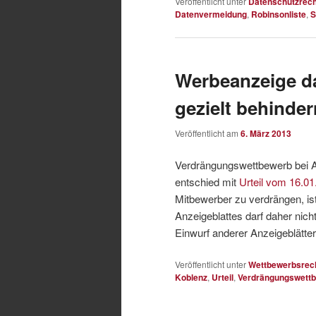
Veröffentlicht unter
Datenschutzrech
Datenvermeidung
,
Robinsonliste
,
Werbeanzeige da
gezielt behinder
Veröffentlicht am
6. März 2013
Verdrängungswettbewerb bei A
entschied mit
Urteil vom 16.01
Mitbewerber zu verdrängen, is
Anzeigeblattes darf daher nich
Einwurf anderer Anzeigeblätter 
Veröffentlicht unter
Wettbewerbsrec
Koblenz
,
Urteil
,
Verdrängungswett