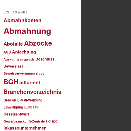
SCHLAGWORT
Abmahnkosten
Abmahnung
Abzocke
Abofalle
Anfechtung
AGB
Beschluss
Auskunftsanspruch
Beweislast
Beweisverwertungsverbot
BGH
bittorrent
Branchenverzeichnis
Debcon
E-Mail-Werbung
Einwilligung
EuGH
Film
Gesetzentwurf
Hotspot
Gewerbeauskunft-Zentrale
Inkassounternehmen