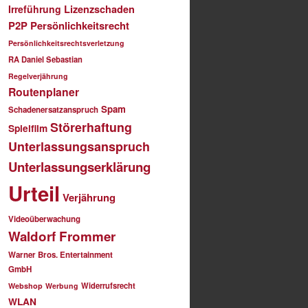
Irreführung
Lizenzschaden
P2P
Persönlichkeitsrecht
Persönlichkeitsrechtsverletzung
RA Daniel Sebastian
Regelverjährung
Routenplaner
Spam
Schadenersatzanspruch
Störerhaftung
Spielfilm
Unterlassungsanspruch
Unterlassungserklärung
Urteil
Verjährung
Videoüberwachung
Waldorf Frommer
Warner Bros. Entertainment
GmbH
Widerrufsrecht
Webshop
Werbung
WLAN