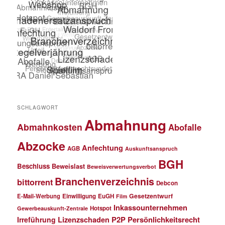
SCHLAGWORT
Abmahnung
Abmahnkosten
Abofalle
Abzocke
Anfechtung
AGB
Auskunftsanspruch
BGH
Beschluss
Beweislast
Beweisverwertungsverbot
Branchenverzeichnis
bittorrent
Debcon
Gesetzentwurf
E-Mail-Werbung
Einwilligung
EuGH
Film
Inkassounternehmen
Hotspot
Gewerbeauskunft-Zentrale
P2P
Persönlichkeitsrecht
Irreführung
Lizenzschaden