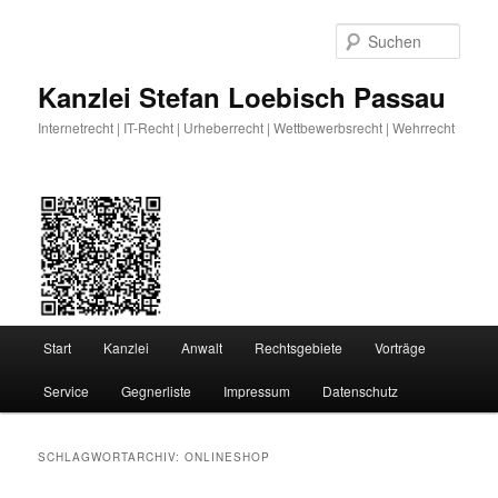
Zum
Zum
primären
sekundären
Such
Inhalt
Inhalt
springen
springen
Kanzlei Stefan Loebisch Passau
Internetrecht | IT-Recht | Urheberrecht | Wettbewerbsrecht | Wehrrecht
Hauptmenü
Start
Kanzlei
Anwalt
Rechtsgebiete
Vorträge
Service
Gegnerliste
Impressum
Datenschutz
SCHLAGWORTARCHIV:
ONLINESHOP