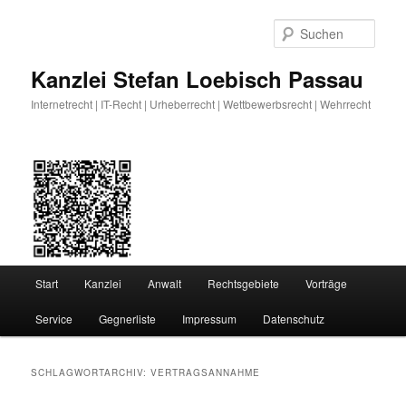
Zum
Zum
primären
sekundären
Such
Inhalt
Inhalt
springen
springen
Kanzlei Stefan Loebisch Passau
Internetrecht | IT-Recht | Urheberrecht | Wettbewerbsrecht | Wehrrecht
Hauptmenü
Start
Kanzlei
Anwalt
Rechtsgebiete
Vorträge
Service
Gegnerliste
Impressum
Datenschutz
SCHLAGWORTARCHIV:
VERTRAGSANNAHME