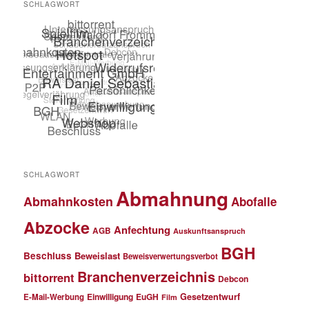
SCHLAGWORT
SCHLAGWORT
Abmahnung
Abmahnkosten
Abofalle
Abzocke
Anfechtung
AGB
Auskunftsanspruch
BGH
Beschluss
Beweislast
Beweisverwertungsverbot
Branchenverzeichnis
bittorrent
Debcon
Einwilligung
EuGH
Gesetzentwurf
E-Mail-Werbung
Film