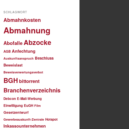
SCHLAGWORT
Abmahnkosten
Abmahnung
Abzocke
Abofalle
Anfechtung
AGB
Beschluss
Auskunftsanspruch
Beweislast
Beweisverwertungsverbot
BGH
bittorrent
Branchenverzeichnis
Debcon
E-Mail-Werbung
Einwilligung
EuGH
Film
Gesetzentwurf
Hotspot
Gewerbeauskunft-Zentrale
Inkassounternehmen