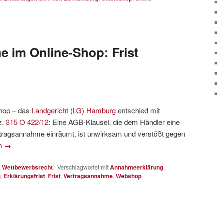
 im Online-Shop: Frist
hop – das
Landgericht (LG) Hamburg
entschied mit
z.
315 O 422/12
: Eine AGB-Klausel, die dem Händler eine
Vertragsannahme einräumt, ist unwirksam und verstößt gegen
en
→
,
Wettbewerbsrecht
|
Verschlagwortet mit
Annahmeerklärung
,
g
,
Erklärungsfrist
,
Frist
,
Vertragsannahme
,
Webshop