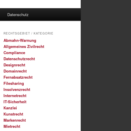
Datenschutz
RECHTSGEBIET / KATEGORIE
Abmahn-Warnung
Allgemeines Zivilrecht
Compliance
Datenschutzrecht
Designrecht
Domainrecht
Fernabsatzrecht
Filesharing
Insolvenzrecht
Internetrecht
IT-Sicherheit
Kanzlei
Kunstrecht
Markenrecht
Mietrecht