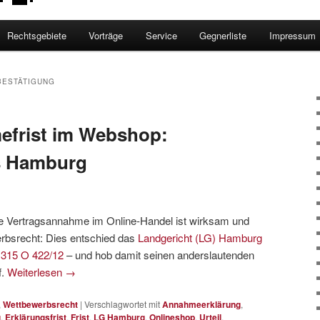
Rechtsgebiete
Vorträge
Service
Gegnerliste
Impressum
BESTÄTIGUNG
efrist im Webshop:
s Hamburg
 die Vertragsannahme im Online-Handel ist wirksam und
rbsrecht: Dies entschied das
Landgericht (LG) Hamburg
.
315 O 422/12
– und hob damit seinen anderslautenden
f.
Weiterlesen
→
,
Wettbewerbsrecht
|
Verschlagwortet mit
Annahmeerklärung
,
g
,
Erklärungsfrist
,
Frist
,
LG Hamburg
,
Onlineshop
,
Urteil
,