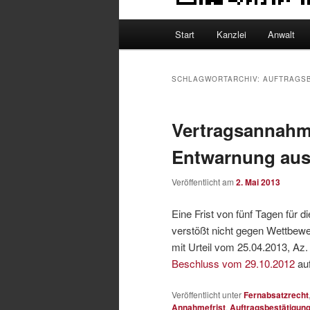
Hauptmenü
Start
Kanzlei
Anwalt
SCHLAGWORTARCHIV:
AUFTRAGS
Vertragsannahm
Entwarnung au
Veröffentlicht am
2. Mai 2013
Eine Frist von fünf Tagen für
verstößt nicht gegen Wettbewe
mit Urteil vom 25.04.2013, Az
Beschluss vom 29.10.2012
au
Veröffentlicht unter
Fernabsatzrecht
Annahmefrist
,
Auftragsbestätigun