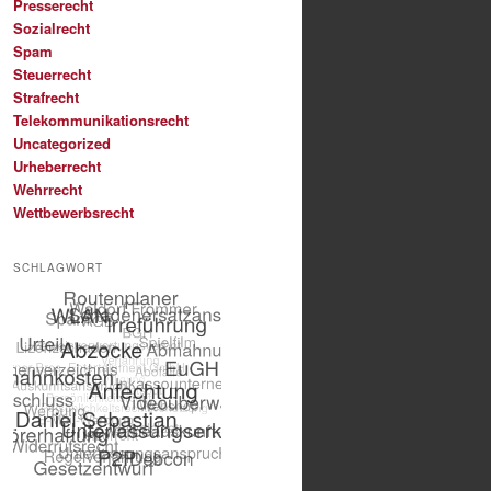
Presserecht
Sozialrecht
Spam
Steuerrecht
Strafrecht
Telekommunikationsrecht
Uncategorized
Urheberrecht
Wehrrecht
Wettbewerbsrecht
SCHLAGWORT