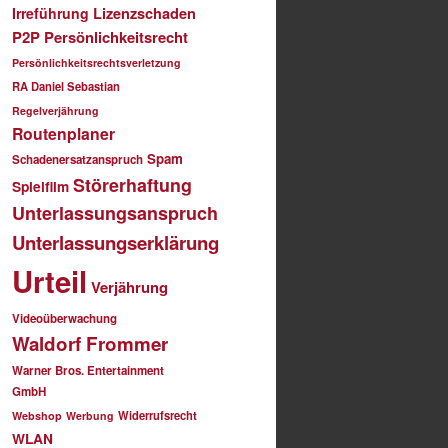
Irreführung
Lizenzschaden
P2P
Persönlichkeitsrecht
Persönlichkeitsrechtsverletzung
RA Daniel Sebastian
Regelverjährung
Routenplaner
Spam
Schadenersatzanspruch
Störerhaftung
Spielfilm
Unterlassungsanspruch
Unterlassungserklärung
Urteil
Verjährung
Videoüberwachung
Waldorf Frommer
Warner Bros. Entertainment
GmbH
Widerrufsrecht
Webshop
Werbung
WLAN