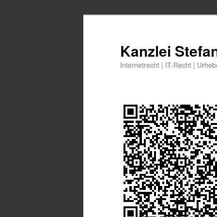
Zum
Zum
primären
sekundären
Inhalt
Inhalt
Kanzlei Stefa
springen
springen
Internetrecht | IT-Recht | Urhe