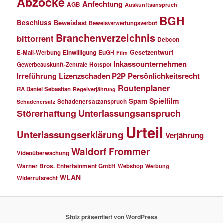
Abzocke
Anfechtung
AGB
Auskunftsanspruch
BGH
Beschluss
Beweislast
Beweisverwertungsverbot
Branchenverzeichnis
bittorrent
Debcon
Einwilligung
EuGH
Gesetzentwurf
E-Mail-Werbung
Film
Inkassounternehmen
Gewerbeauskunft-Zentrale
Hotspot
Lizenzschaden
P2P
Persönlichkeitsrecht
Irreführung
Routenplaner
RA Daniel Sebastian
Regelverjährung
Spielfilm
Spam
Schadenersatzanspruch
Schadenersatz
Störerhaftung
Unterlassungsanspruch
Urteil
Unterlassungserklärung
Verjährung
Waldorf Frommer
Videoüberwachung
Warner Bros. Entertainment GmbH
Webshop
Werbung
WLAN
Widerrufsrecht
Stolz präsentiert von WordPress