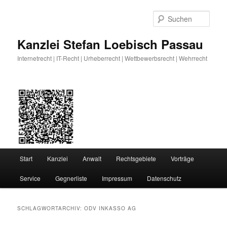
Zum
Zum
primären
sekundären
Such
Inhalt
Inhalt
springen
springen
Kanzlei Stefan Loebisch Passau
Internetrecht | IT-Recht | Urheberrecht | Wettbewerbsrecht | Wehrrecht
Hauptmenü
Start
Kanzlei
Anwalt
Rechtsgebiete
Vorträge
Service
Gegnerliste
Impressum
Datenschutz
SCHLAGWORTARCHIV:
ODV INKASSO AG