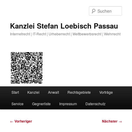
Zum
primären
Such
Inhalt
springen
Kanzlei Stefan Loebisch Passau
Internetrecht | IT-Recht | Urheberrecht | Wettbewerbsrecht | Wehrrecht
Hauptmenü
Start
Kanzlei
Anwalt
Rechtsgebiete
Vorträge
Service
Gegnerliste
Impressum
Datenschutz
Beitragsnavigation
←
Vorheriger
Nächster
→