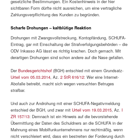
gesetzliche Bestimmungen. Ein Kostenhinweis in der hier
sichtbaren Form dürfte nicht ausreichen, um eine vertragliche
Zahlungsverpflichtung des Kunden zu begründen.
Scharfe Drohungen – kaltblütige Reaktion
Drohungen mit Zwangsvollstreckung, Kontopfändung, SCHUFA-
Eintrag, gar mit Einschaltung der Strafverfolgungsbehörden – die
ODV Inkasso AG lässt es richtig krachen. Doch gemach. Mit
derartigen Drohungen sind schon andere auf die Nase gefallen.
Der
Bundesgerichtshof
(BGH) entschied mit einem Grundsatz-
Urteil vom 05.03.2014
, Az.
2 StR 616/12
: Wer eine Internet-
Abofalle betreibt, macht sich wegen versuchten Betruges
strafbar.
Und auch zur Androhung mit einer SCHUFA-Negativmeldung
entschied der BGH, und zwar mit
Urteil vom 19.03.2015
, Az.
I
ZR 157/13
: Demnach ist ein Hinweis auf die bevorstehende
Übermittlung der Daten des Schuldners an die SCHUFA in der
Mahnung eines Mobilfunkunternehmens nur rechtmäßig, wenn
nicht verschleiert wird, dass ein bestreiten der Forderung durch