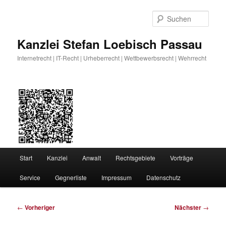
Zum
primären
Such
Inhalt
springen
Kanzlei Stefan Loebisch Passau
Internetrecht | IT-Recht | Urheberrecht | Wettbewerbsrecht | Wehrrecht
Hauptmenü
Start
Kanzlei
Anwalt
Rechtsgebiete
Vorträge
Service
Gegnerliste
Impressum
Datenschutz
Beitragsnavigation
←
Vorheriger
Nächster
→