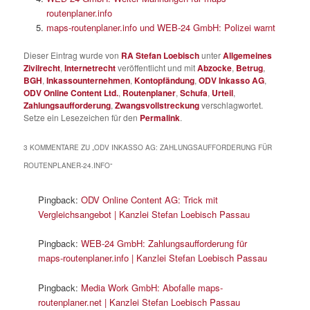
routenplaner.info
maps-routenplaner.info und WEB-24 GmbH: Polizei warnt
Dieser Eintrag wurde von
RA Stefan Loebisch
unter
Allgemeines
Zivilrecht
,
Internetrecht
veröffentlicht und mit
Abzocke
,
Betrug
,
BGH
,
Inkassounternehmen
,
Kontopfändung
,
ODV Inkasso AG
,
ODV Online Content Ltd.
,
Routenplaner
,
Schufa
,
Urteil
,
Zahlungsaufforderung
,
Zwangsvollstreckung
verschlagwortet.
Setze ein Lesezeichen für den
Permalink
.
3 KOMMENTARE ZU „
ODV INKASSO AG: ZAHLUNGSAUFFORDERUNG FÜR
ROUTENPLANER-24.INFO
“
Pingback:
ODV Online Content AG: Trick mit
Vergleichsangebot | Kanzlei Stefan Loebisch Passau
Pingback:
WEB-24 GmbH: Zahlungsaufforderung für
maps-routenplaner.info | Kanzlei Stefan Loebisch Passau
Pingback:
Media Work GmbH: Abofalle maps-
routenplaner.net | Kanzlei Stefan Loebisch Passau