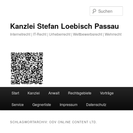
Zum
Zum
primären
sekundären
Such
Inhalt
Inhalt
springen
springen
Kanzlei Stefan Loebisch Passau
Internetrecht | IT-Recht | Urheberrecht | Wettbewerbsrecht | Wehrrecht
Hauptmenü
Start
Kanzlei
Anwalt
Rechtsgebiete
Vorträge
Service
Gegnerliste
Impressum
Datenschutz
SCHLAGWORTARCHIV:
ODV ONLINE CONTENT LTD.