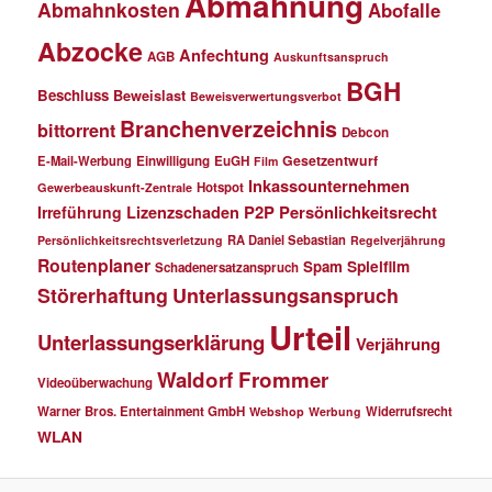
Abmahnung
Abmahnkosten
Abofalle
Abzocke
Anfechtung
AGB
Auskunftsanspruch
BGH
Beschluss
Beweislast
Beweisverwertungsverbot
Branchenverzeichnis
bittorrent
Debcon
Gesetzentwurf
E-Mail-Werbung
Einwilligung
EuGH
Film
Inkassounternehmen
Hotspot
Gewerbeauskunft-Zentrale
P2P
Persönlichkeitsrecht
Irreführung
Lizenzschaden
RA Daniel Sebastian
Persönlichkeitsrechtsverletzung
Regelverjährung
Routenplaner
Spielfilm
Spam
Schadenersatzanspruch
Störerhaftung
Unterlassungsanspruch
Urteil
Unterlassungserklärung
Verjährung
Waldorf Frommer
Videoüberwachung
Warner Bros. Entertainment GmbH
Widerrufsrecht
Webshop
Werbung
WLAN