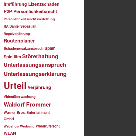
Irreführung
Lizenzschaden
P2P
Persönlichkeitsrecht
Persönlichkeitsrechtsverletzung
RA Daniel Sebastian
Regelverjährung
Routenplaner
Spam
Schadenersatzanspruch
Störerhaftung
Spielfilm
Unterlassungsanspruch
Unterlassungserklärung
Urteil
Verjährung
Videoüberwachung
Waldorf Frommer
Warner Bros. Entertainment
GmbH
Widerrufsrecht
Webshop
Werbung
WLAN