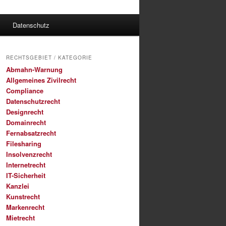
Datenschutz
RECHTSGEBIET / KATEGORIE
Abmahn-Warnung
Allgemeines Zivilrecht
Compliance
Datenschutzrecht
Designrecht
Domainrecht
Fernabsatzrecht
Filesharing
Insolvenzrecht
Internetrecht
IT-Sicherheit
Kanzlei
Kunstrecht
Markenrecht
Mietrecht