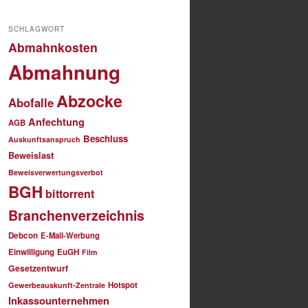
SCHLAGWORT
Abmahnkosten
Abmahnung
Abzocke
Abofalle
Anfechtung
AGB
Beschluss
Auskunftsanspruch
Beweislast
Beweisverwertungsverbot
BGH
bittorrent
Branchenverzeichnis
Debcon
E-Mail-Werbung
Einwilligung
EuGH
Film
Gesetzentwurf
Hotspot
Gewerbeauskunft-Zentrale
Inkassounternehmen