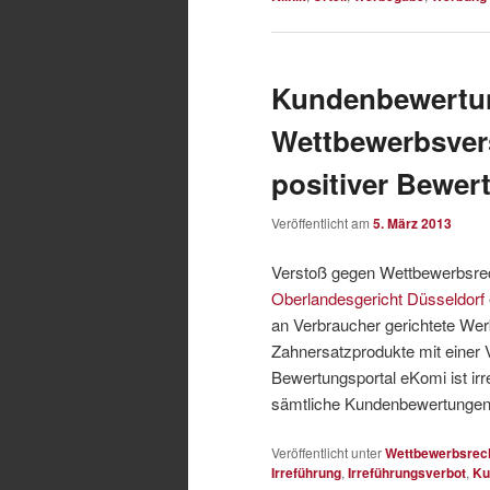
Kundenbewertun
Wettbewerbsver
positiver Bewer
Veröffentlicht am
5. März 2013
Verstoß gegen Wettbewerbsre
Oberlandesgericht Düsseldorf
an Verbraucher gerichtete Werb
Zahnersatzprodukte mit einer
Bewertungsportal eKomi ist irr
sämtliche Kundenbewertungen
Veröffentlicht unter
Wettbewerbsrec
Irreführung
,
Irreführungsverbot
,
Ku