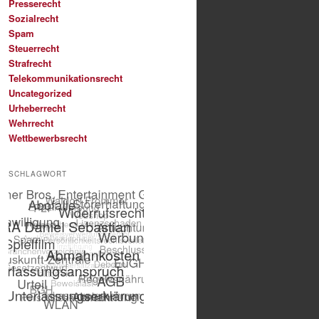
Presserecht
Sozialrecht
Spam
Steuerrecht
Strafrecht
Telekommunikationsrecht
Uncategorized
Urheberrecht
Wehrrecht
Wettbewerbsrecht
SCHLAGWORT