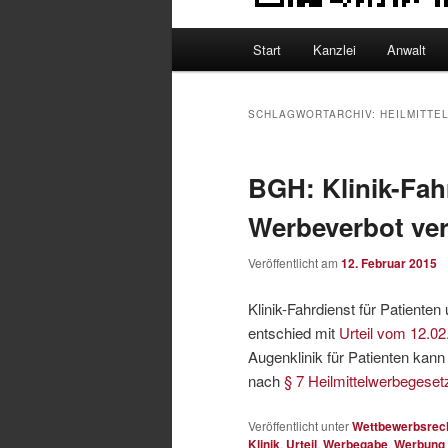
Hauptmenü
Start
Kanzlei
Anwalt
SCHLAGWORTARCHIV:
HEILMITTE
BGH: Klinik-Fah
Werbeverbot ve
Veröffentlicht am
12. Februar 2015
Klinik-Fahrdienst für Patiente
entschied mit
Urteil vom 12.02
Augenklinik für Patienten kan
nach
§ 7 Heilmittelwerbegese
Veröffentlicht unter
Wettbewerbsrec
Klinik
,
Urteil
,
Werbegabe
,
Werbung