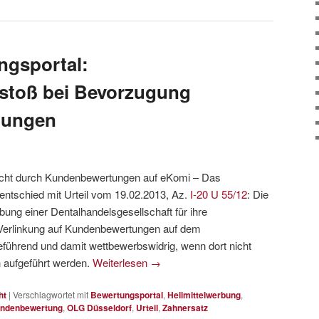
gsportal:
stoß bei Bevorzugung
tungen
cht durch Kundenbewertungen auf eKomi – Das
entschied mit Urteil vom 19.02.2013, Az.
I-20 U 55/12
: Die
ung einer Dentalhandelsgesellschaft für ihre
 Verlinkung auf Kundenbewertungen auf dem
eführend und damit wettbewerbswidrig, wenn dort nicht
 aufgeführt werden.
Weiterlesen
→
ht
|
Verschlagwortet mit
Bewertungsportal
,
Heilmittelwerbung
,
ndenbewertung
,
OLG Düsseldorf
,
Urteil
,
Zahnersatz