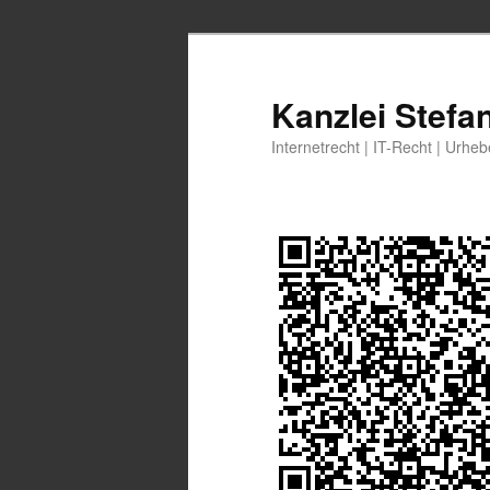
Zum
Zum
primären
sekundären
Inhalt
Inhalt
Kanzlei Stefa
springen
springen
Internetrecht | IT-Recht | Urhe