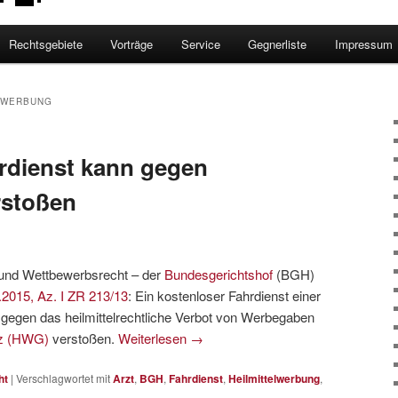
Rechtsgebiete
Vorträge
Service
Gegnerliste
Impressum
LWERBUNG
rdienst kann gegen
rstoßen
n und Wettbewerbsrecht – der
Bundesgerichtshof
(BGH)
.2015, Az. I ZR 213/13
: Ein kostenloser Fahrdienst einer
n gegen das heilmittelrechtliche Verbot von Werbegaben
tz (HWG)
verstoßen.
Weiterlesen
→
ht
|
Verschlagwortet mit
Arzt
,
BGH
,
Fahrdienst
,
Heilmittelwerbung
,