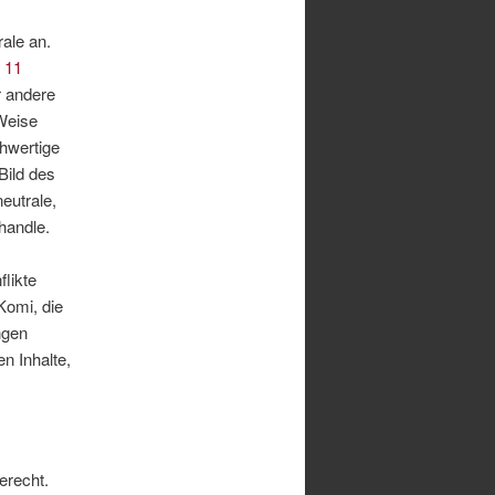
ale an.
. 11
r andere
 Weise
hwertige
Bild des
eutrale,
handle.
likte
Komi, die
ngen
n Inhalte,
erecht.