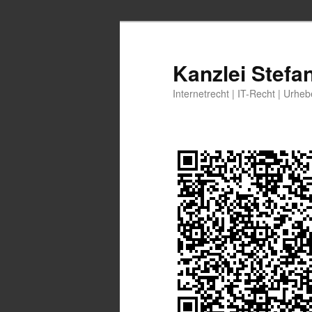
Zum
primären
Inhalt
Kanzlei Stefa
springen
Internetrecht | IT-Recht | Urhe