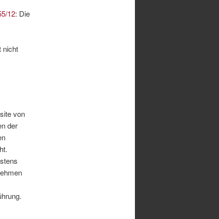
55/12
: Die
 nicht
site von
n der
en
ht.
estens
rnehmen
ührung.