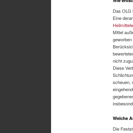
Wie ents
Das OLG D
Eine dera
Heilmitte
Mittel auß
geworben 
Berücksich
bewertete
nicht zug
Diese Verb
Schlichtun
scheuen, 
eingehend
gegebenenf
insbesonde
Welche Au
Die Festst