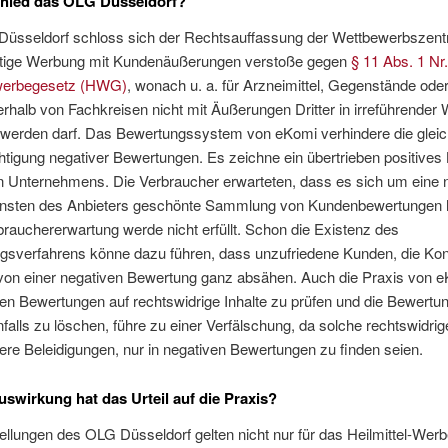
chied das OLG Düsseldorf?
üsseldorf schloss sich der Rechtsauffassung der Wettbewerbszentr
rtige Werbung mit Kundenäußerungen verstoße gegen
§ 11 Abs. 1 Nr
lwerbegesetz (HWG)
, wonach u. a. für Arzneimittel, Gegenstände ode
erhalb von Fachkreisen nicht mit Äußerungen Dritter in irreführender
werden darf. Das Bewertungssystem von eKomi verhindere die gleic
tigung negativer Bewertungen. Es zeichne ein übertrieben positives 
n Unternehmens. Die Verbraucher erwarteten, dass es sich um eine n
unsten des Anbieters geschönte Sammlung von Kundenbewertungen 
rauchererwartung werde nicht erfüllt. Schon die Existenz des
gsverfahrens könne dazu führen, dass unzufriedene Kunden, die Konf
von einer negativen Bewertung ganz absähen. Auch die Praxis von e
en Bewertungen auf rechtswidrige Inhalte zu prüfen und die Bewertu
alls zu löschen, führe zu einer Verfälschung, da solche rechtswidrige
re Beleidigungen, nur in negativen Bewertungen zu finden seien.
swirkung hat das Urteil auf die Praxis?
ellungen des OLG Düsseldorf gelten nicht nur für das Heilmittel-Werb