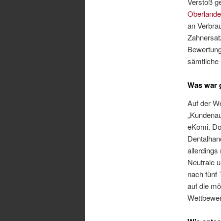
Verstoß g
Oberlande
an Verbrau
Zahnersat
Bewertungs
sämtliche
Was war 
Auf der We
„Kundenau
eKomi. Do
Dentalhan
allerdings
Neutrale 
nach fünf
auf die mö
Wettbewer