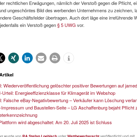
er rechtlichen Erwägungen, nämlich der Verstoß gegen die Pflicht, e
 und ungeschöntes Bild des werbenden Unternehmens zu zeichnen, l
ndere Geschäftsfelder übertragen. Auch dort läge eine irreführende
jedenfalls ein Verstoß gegen
§ 5 UWG
vor.
Artikel
il: Wiederveröffentlichung gelöschter positiver Bewertungen auf jame
Urteil: Energieeffizienzklasse für Klimagerät im Webshop
il: Falsche eBay-Negativbewertung – Verkäufer kann Löschung verla
Impressum und Baustellen-Seite – LG Aschaffenburg bejaht Pflicht 
eterkennzeichnung
lattform wird abgeschaltet: Am 20. Juli 2025 ist Schluss
rag wurde von
RA Stefan Loebisch
unter
Wettbewerbsrecht
veröffentlicht und mit