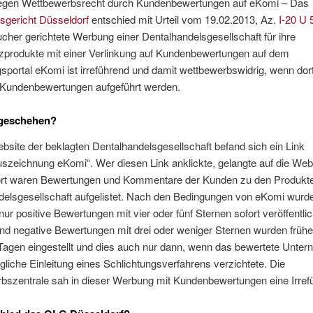
egen Wettbewerbsrecht durch Kundenbewertungen auf eKomi – Das
sgericht Düsseldorf
entschied mit Urteil vom 19.02.2013, Az.
I-20 U 
cher gerichtete Werbung einer Dentalhandelsgesellschaft für ihre
zprodukte mit einer Verlinkung auf Kundenbewertungen auf dem
portal eKomi ist irreführend und damit wettbewerbswidrig, wenn dort
 Kundenbewertungen aufgeführt werden.
geschehen?
bsite der beklagten Dentalhandelsgesellschaft befand sich ein Link
szeichnung eKomi“. Wer diesen Link anklickte, gelangte auf die Web
rt waren Bewertungen und Kommentare der Kunden zu den Produkte
delsgesellschaft aufgelistet. Nach den Bedingungen von eKomi wurd
 nur positive Bewertungen mit vier oder fünf Sternen sofort veröffentlic
und negative Bewertungen mit drei oder weniger Sternen wurden früh
 Tagen eingestellt und dies auch nur dann, wenn das bewertete Unte
gliche Einleitung eines Schlichtungsverfahrens verzichtete. Die
bszentrale sah in dieser Werbung mit Kundenbewertungen eine Irref