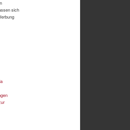
in
assen sich
 Werbung
da
ngen
zur