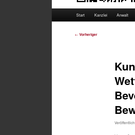
Hauptmenü
Start
Kanzlei
Anwalt
Beitragsnavigation
←
Vorheriger
Kun
Wet
Bev
Bew
Veröffentlic