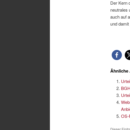
Der Kern d
neutrales
auch auf a
und damit 
Ähnliche 
Urte
BGH-
Urte
Web-
Anbi
OS-P
Dieser Eint