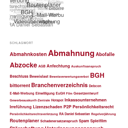
SCHLAGWORT
Abmahnung
Abmahnkosten
Abofalle
Abzocke
Anfechtung
AGB
Auskunftsanspruch
BGH
Beschluss
Beweislast
Beweisverwertungsverbot
Branchenverzeichnis
bittorrent
Debcon
Gesetzentwurf
E-Mail-Werbung
Einwilligung
EuGH
Film
Inkassounternehmen
Hotspot
Gewerbeauskunft-Zentrale
P2P
Persönlichkeitsrecht
Irreführung
Lizenzschaden
RA Daniel Sebastian
Persönlichkeitsrechtsverletzung
Regelverjährung
Routenplaner
Spielfilm
Spam
Schadenersatzanspruch