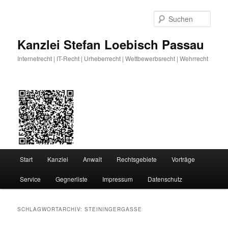
Zum
Zum
primären
sekundären
Such
Inhalt
Inhalt
springen
springen
Kanzlei Stefan Loebisch Passau
Internetrecht | IT-Recht | Urheberrecht | Wettbewerbsrecht | Wehrrecht
Hauptmenü
Start
Kanzlei
Anwalt
Rechtsgebiete
Vorträge
Service
Gegnerliste
Impressum
Datenschutz
SCHLAGWORTARCHIV:
STEININGERGASSE