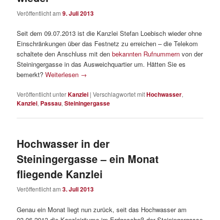
Veröffentlicht am
9. Juli 2013
Seit dem 09.07.2013 ist die Kanzlei Stefan Loebisch wieder ohne
Einschränkungen über das Festnetz zu erreichen – die Telekom
schaltete den Anschluss mit den
bekannten Rufnummern
von der
Steiningergasse in das Ausweichquartier um. Hätten Sie es
bemerkt?
Weiterlesen
→
Veröffentlicht unter
Kanzlei
|
Verschlagwortet mit
Hochwasser
,
Kanzlei
,
Passau
,
Steiningergasse
Hochwasser in der
Steiningergasse – ein Monat
fliegende Kanzlei
Veröffentlicht am
3. Juli 2013
Genau ein Monat liegt nun zurück, seit das Hochwasser am
03.06.2013 die Kanzleiräume im Erdgeschoß der Steiningergasse