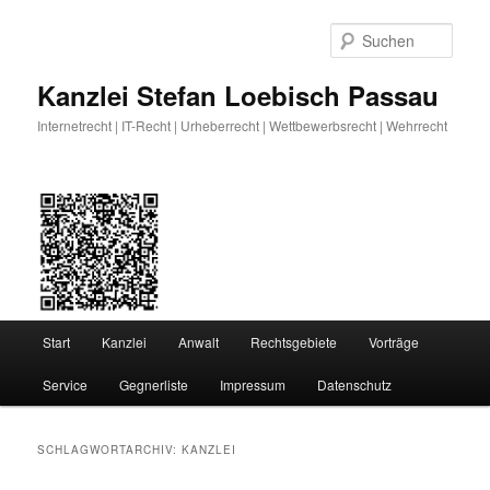
Zum
Zum
primären
sekundären
Such
Inhalt
Inhalt
springen
springen
Kanzlei Stefan Loebisch Passau
Internetrecht | IT-Recht | Urheberrecht | Wettbewerbsrecht | Wehrrecht
Hauptmenü
Start
Kanzlei
Anwalt
Rechtsgebiete
Vorträge
Service
Gegnerliste
Impressum
Datenschutz
SCHLAGWORTARCHIV:
KANZLEI