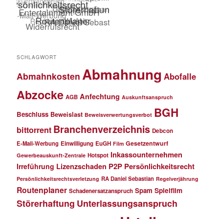
SCHLAGWORT
Abmahnung
Abmahnkosten
Abofalle
Abzocke
Anfechtung
AGB
Auskunftsanspruch
BGH
Beschluss
Beweislast
Beweisverwertungsverbot
Branchenverzeichnis
bittorrent
Debcon
Gesetzentwurf
E-Mail-Werbung
Einwilligung
EuGH
Film
Inkassounternehmen
Hotspot
Gewerbeauskunft-Zentrale
P2P
Persönlichkeitsrecht
Irreführung
Lizenzschaden
RA Daniel Sebastian
Persönlichkeitsrechtsverletzung
Regelverjährung
Routenplaner
Spielfilm
Spam
Schadenersatzanspruch
Störerhaftung
Unterlassungsanspruch