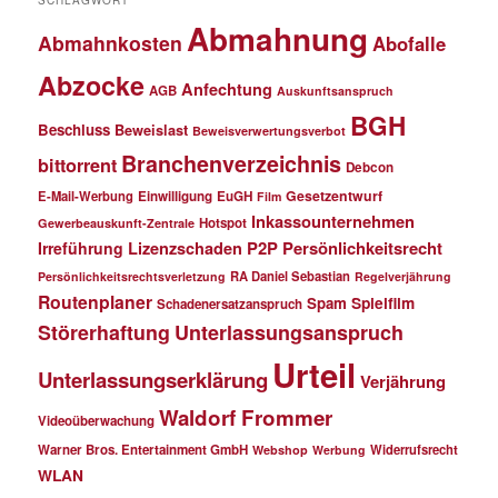
SCHLAGWORT
Abmahnung
Abmahnkosten
Abofalle
Abzocke
Anfechtung
AGB
Auskunftsanspruch
BGH
Beschluss
Beweislast
Beweisverwertungsverbot
Branchenverzeichnis
bittorrent
Debcon
Gesetzentwurf
E-Mail-Werbung
Einwilligung
EuGH
Film
Inkassounternehmen
Hotspot
Gewerbeauskunft-Zentrale
P2P
Persönlichkeitsrecht
Irreführung
Lizenzschaden
RA Daniel Sebastian
Persönlichkeitsrechtsverletzung
Regelverjährung
Routenplaner
Spielfilm
Spam
Schadenersatzanspruch
Störerhaftung
Unterlassungsanspruch
Urteil
Unterlassungserklärung
Verjährung
Waldorf Frommer
Videoüberwachung
Warner Bros. Entertainment GmbH
Widerrufsrecht
Webshop
Werbung
WLAN