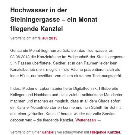
Hochwasser in der
Steiningergasse – ein Monat
fliegende Kanzlei
Veröffentlicht am
3. Juli 2013
Genau ein Monat liegt nun zurück, seit das Hochwasser am
03.06.2013 die Kanzleiräume im Erdgeschoß der Steiningergasse
5 in Passau überflutete. Seither ist in den Räumen leider kein
Kanzleibetrieb mehr möglich – die Räume präsentieren sich als
leere Hülle, nur bevölkert von einem einsamen Trocknungsgerät.
Indes: Moderne, zukunftsorientierte Digitaltechnik, hilfsbereite
Kollegen und Nachbarn und nicht zuletzt solidarische Mandanten
machten und machen es möglich, dass in all dem Chaos sofort
ein Kanzlei-Notbetrieb starten konnte und nun Schritt für Schritt
aus einer „virtuellen Kanzlei“ heraus wieder der volle Service
geboten wird – die fliegende Kanzlei.
Weiterlesen
→
Veröffentlicht unter
Kanzlei
|
Verschlagwortet mit
Fliegende Kanzlei
,