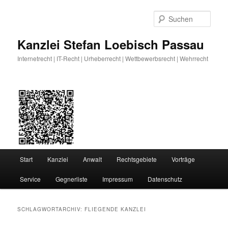
Zum
Zum
primären
sekundären
Such
Inhalt
Inhalt
springen
springen
Kanzlei Stefan Loebisch Passau
Internetrecht | IT-Recht | Urheberrecht | Wettbewerbsrecht | Wehrrecht
Hauptmenü
Start
Kanzlei
Anwalt
Rechtsgebiete
Vorträge
Service
Gegnerliste
Impressum
Datenschutz
SCHLAGWORTARCHIV:
FLIEGENDE KANZLEI