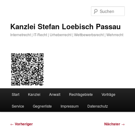
Zum
primären
Such
Inhalt
springen
Kanzlei Stefan Loebisch Passau
Internetrecht | IT-Recht | Urheberrecht | Wettbewerbsrecht | Wehrrecht
Hauptmenü
Start
Kanzlei
Anwalt
Rechtsgebiete
Vorträge
Service
Gegnerliste
Impressum
Datenschutz
Beitragsnavigation
←
Vorheriger
Nächster
→