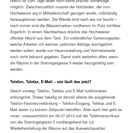
Hierzu ist zum Tage leider noch keine präzise Vorhersage
möglich. Zwischenzeitlich musste der Holzboden, der vom
Hochwasser arg in Mitleidenschaft gezogen wurde, vollständig
herausgerissen werden. Die Wände sind nach wie vor feucht –
noch immer sind die Wassermarken rundherum im Putz sichtbar.
Ärgerlich: In einem Nachbarhaus drückte das Hochwasser
offenbar Heizöl aus dem Tank. Ein verbindlicher Sanierungsplan,
welche Arbeiten mit welcher zeitlichen Abfolge durchgeführt
werden sollen, wurde von Hausverwaltung und Vermieterseite
noch nicht bekannt gegeben. Damit steht weiterhin offen, wann
die Räume in der Steiningergasse 5 wieder bezugsfertig sein
werden.
Telefon, Telefax, E-Mail – wie läuft das jetzt?
Gleich vorweg: Telefon, Telefax und E-Mail funktionieren
störungsfrei. Etwas hakelig ist derzeit alleine die ausgehende
Telefon-Festnetzverbindung – Telefon-Eingang, Telefax und E-
Mail waren zu keinem Zeitpunkt betroffen. Aber auch hier geht es
voran: voraussichtlich am 06.07.2013 soll der Telefonanschluss
von der Steiningergasse 5 vorübergehend bis zur
Wiederherstellung der Räume auf das Ausweichquartier