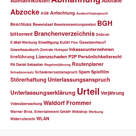
Abmahnkosten
Abofalle
Abzocke
Anfechtung
AGB
Auskunftsanspruch
BGH
Beschluss
Beweislast
Beweisverwertungsverbot
Branchenverzeichnis
bittorrent
Debcon
Einwilligung
EuGH
Gesetzentwurf
E-Mail-Werbung
Film
Inkassounternehmen
Gewerbeauskunft-Zentrale
Hotspot
Lizenzschaden
P2P
Persönlichkeitsrecht
Irreführung
Routenplaner
RA Daniel Sebastian
Regelverjährung
Spielfilm
Spam
Schadenersatzanspruch
Schadenersatz
Störerhaftung
Unterlassungsanspruch
Urteil
Unterlassungserklärung
Verjährung
Waldorf Frommer
Videoüberwachung
Warner Bros. Entertainment GmbH
Webshop
Werbung
WLAN
Widerrufsrecht