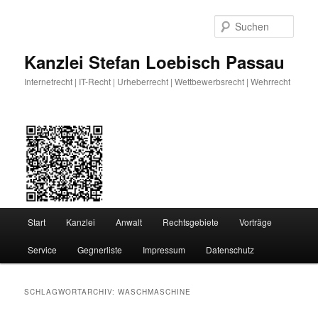
Zum
Zum
primären
sekundären
Such
Inhalt
Inhalt
springen
springen
Kanzlei Stefan Loebisch Passau
Internetrecht | IT-Recht | Urheberrecht | Wettbewerbsrecht | Wehrrecht
Hauptmenü
Start
Kanzlei
Anwalt
Rechtsgebiete
Vorträge
Service
Gegnerliste
Impressum
Datenschutz
SCHLAGWORTARCHIV:
WASCHMASCHINE