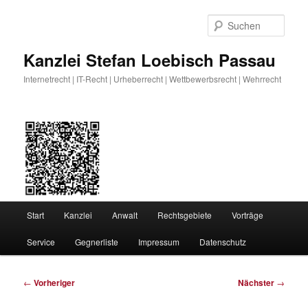
Zum
primären
Such
Inhalt
springen
Kanzlei Stefan Loebisch Passau
Internetrecht | IT-Recht | Urheberrecht | Wettbewerbsrecht | Wehrrecht
Hauptmenü
Start
Kanzlei
Anwalt
Rechtsgebiete
Vorträge
Service
Gegnerliste
Impressum
Datenschutz
Beitragsnavigation
←
Vorheriger
Nächster
→