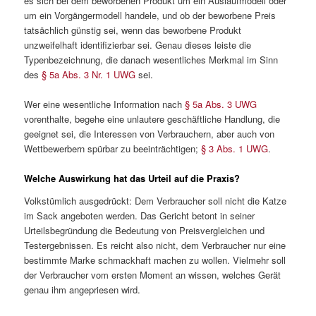
es sich bei dem beworbenen Produkt um ein Auslaufmodell oder
um ein Vorgängermodell handele, und ob der beworbene Preis
tatsächlich günstig sei, wenn das beworbene Produkt
unzweifelhaft identifizierbar sei. Genau dieses leiste die
Typenbezeichnung, die danach wesentliches Merkmal im Sinn
des
§ 5a Abs. 3 Nr. 1 UWG
sei.
Wer eine wesentliche Information nach
§ 5a Abs. 3 UWG
vorenthalte, begehe eine unlautere geschäftliche Handlung, die
geeignet sei, die Interessen von Verbrauchern, aber auch von
Wettbewerbern spürbar zu beeinträchtigen;
§ 3 Abs. 1 UWG
.
Welche Auswirkung hat das Urteil auf die Praxis?
Volkstümlich ausgedrückt: Dem Verbraucher soll nicht die Katze
im Sack angeboten werden. Das Gericht betont in seiner
Urteilsbegründung die Bedeutung von Preisvergleichen und
Testergebnissen. Es reicht also nicht, dem Verbraucher nur eine
bestimmte Marke schmackhaft machen zu wollen. Vielmehr soll
der Verbraucher vom ersten Moment an wissen, welches Gerät
genau ihm angepriesen wird.