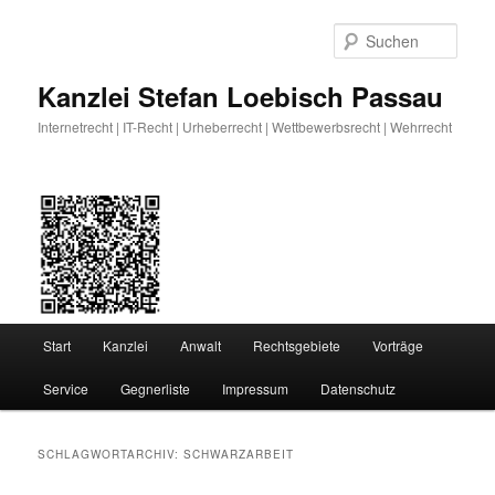
Zum
Zum
primären
sekundären
Such
Inhalt
Inhalt
springen
springen
Kanzlei Stefan Loebisch Passau
Internetrecht | IT-Recht | Urheberrecht | Wettbewerbsrecht | Wehrrecht
Hauptmenü
Start
Kanzlei
Anwalt
Rechtsgebiete
Vorträge
Service
Gegnerliste
Impressum
Datenschutz
SCHLAGWORTARCHIV:
SCHWARZARBEIT